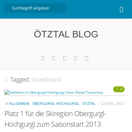
Home
ÖTZTAL BLOG
Ötztal
Interviews
Erlebnis
Nützliche Informationen
Tagged:
Snowboard
Free W-LAN Verzeichnis Ötztal
Kostenloser Bustransfer ins Gletscherskigebiet von
0
Sölden
IN
ALLGEMEIN
·
OBERGURGL-HOCHGURGL
·
ÖTZTAL
— 12 NOV., 2013
Impressum
Platz 1 für die Skiregion Obergurgl-
Kontakt
Hochgurgl zum Saisonstart 2013
Datenschutzerklärung