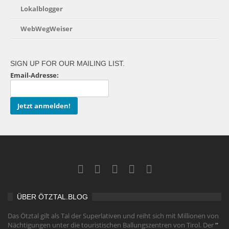
Lokalblogger
WebWegWeiser
SIGN UP FOR OUR MAILING LIST.
Email-Adresse:
ÜBER ÖTZTAL.BLOG
Das Ötztal gilt als Tal der Superlativen und reiht sich mit Millionen von
Nächtigungen unter die touristischen Ballungszentren von Tirol. Der
“