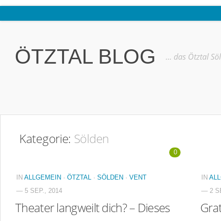
Home
Ötztal
ÖTZTAL BLOG
… das Ötztal Sö
Interviews
Erlebnis
Nützliche Informationen
Free W-LAN Verzeichnis Ötztal
Kategorie:
Sölden
Kostenloser Bustransfer ins Gletscherskigebiet von Sölden
0
Impressum
Kontakt
IN
ALLGEMEIN
·
ÖTZTAL
·
SÖLDEN
·
VENT
IN
AL
— 5 SEP., 2014
— 2 SE
Datenschutzerklärung
Theater langweilt dich? – Dieses
Grat