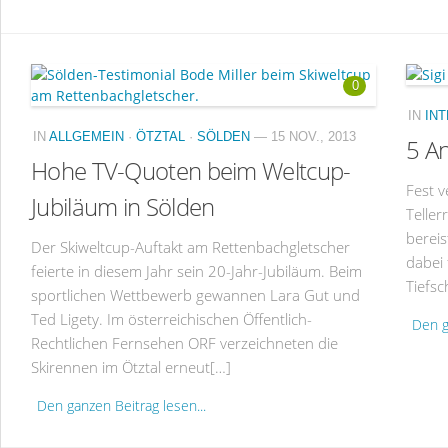
0
IN
IN
IN
ALLGEMEIN
·
ÖTZTAL
·
SÖLDEN
— 15 NOV., 2013
5 An
Hohe TV-Quoten beim Weltcup-
Fest v
Jubiläum in Sölden
Teller
bereis
Der Skiweltcup-Auftakt am Rettenbachgletscher
dabei 
feierte in diesem Jahr sein 20-Jahr-Jubiläum. Beim
Tiefs
sportlichen Wettbewerb gewannen Lara Gut und
Ted Ligety. Im österreichischen Öffentlich-
Den g
Rechtlichen Fernsehen ORF verzeichneten die
Skirennen im Ötztal erneut[…]
Den ganzen Beitrag lesen...