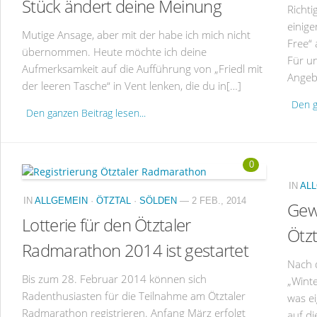
Stück ändert deine Meinung
Richti
einige
Mutige Ansage, aber mit der habe ich mich nicht
Free“ 
übernommen. Heute möchte ich deine
Für un
Aufmerksamkeit auf die Aufführung von „Friedl mit
Angeb
der leeren Tasche“ in Vent lenken, die du in[…]
Den g
Den ganzen Beitrag lesen...
0
IN
AL
IN
ALLGEMEIN
·
ÖTZTAL
·
SÖLDEN
— 2 FEB., 2014
Gew
Lotterie für den Ötztaler
Ötzt
Radmarathon 2014 ist gestartet
Nach 
Bis zum 28. Februar 2014 können sich
„Winte
Radenthusiasten für die Teilnahme am Ötztaler
was ei
Radmarathon registrieren. Anfang März erfolgt
auf di