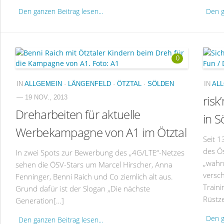
Den ganzen Beitrag lesen...
Den g
0
IN
ALLGEMEIN
·
LÄNGENFELD
·
ÖTZTAL
·
SÖLDEN
IN
AL
risk
— 19 NOV., 2013
Dreharbeiten für aktuelle
in S
Werbekampagne von A1 im Ötztal
Seit 13
des Ö
In zwei Spots zur Bewerbung des „4G/LTE“-Netzes
„wahr
sehen die ÖSV-Stars um Marcel Hirscher, Anna
versc
Fenninger, Benni Raich und Co ziemlich alt aus.
Traini
Grund dafür ist der Slogan „Die nächste
Rüstze
Generation[…]
Den g
Den ganzen Beitrag lesen...