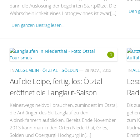
dann die Auslosung der begehrten Startplätze. Die
Den g
Wahrscheinlichkeit eines Lottogewinnes ist zwar[…]
Den ganzen Beitrag lesen...
1
IN
ALLGEMEIN
·
ÖTZTAL
·
SÖLDEN
— 28 NOV., 2013
IN
AL
Auf die Loipe, fertig, los: Ötztal
Lese
eröffnet die Langlauf-Saison
Rad
Keineswegs neidvoll brauchen, zumindest im Ötztal,
Bis z
die Anhänger des Ski Langlauf zu den
gehen 
Alpinskifahrern aufblicken. Bereits Ende November
zum Ku
2013 kann man in den Orten Niederthai, Gries,
Radma
Sölden und Obergurgl-Hochgurgl in[…]
Einsti