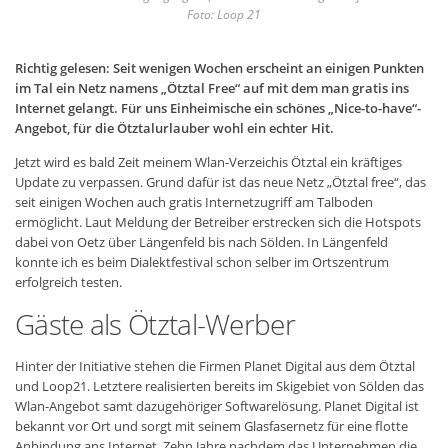
Foto: Loop 21
Richtig gelesen: Seit wenigen Wochen erscheint an einigen Punkten
im Tal ein Netz namens „Ötztal Free“ auf mit dem man gratis ins
Internet gelangt. Für uns Einheimische ein schönes „Nice-to-have“-
Angebot, für die Ötztalurlauber wohl ein echter Hit.
Jetzt wird es bald Zeit meinem Wlan-Verzeichis Ötztal ein kräftiges
Update zu verpassen. Grund dafür ist das neue Netz „Ötztal free“, das
seit einigen Wochen auch gratis Internetzugriff am Talboden
ermöglicht. Laut Meldung der Betreiber erstrecken sich die Hotspots
dabei von Oetz über Längenfeld bis nach Sölden. In Längenfeld
konnte ich es beim Dialektfestival schon selber im Ortszentrum
erfolgreich testen.
Gäste als Ötztal-Werber
Hinter der Initiative stehen die Firmen Planet Digital aus dem Ötztal
und Loop21. Letztere realisierten bereits im Skigebiet von Sölden das
Wlan-Angebot samt dazugehöriger Softwarelösung. Planet Digital ist
bekannt vor Ort und sorgt mit seinem Glasfasernetz für eine flotte
Anbindung ans Internet. Zehn Jahre nachdem das Unternehmen die