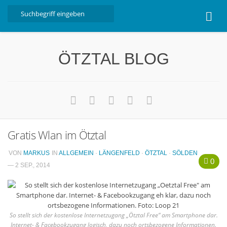
Home
ÖTZTAL BLOG
Ötztal
Interviews
Erlebnis
Nützliche Informationen
Gratis Wlan im Ötztal
Free W-LAN Verzeichnis Ötztal
Kostenloser Bustransfer ins Gletscherskigebiet von
VON
MARKUS
IN
ALLGEMEIN
·
LÄNGENFELD
·
ÖTZTAL
·
SÖLDEN
0
Sölden
— 2 SEP., 2014
Impressum
Kontakt
So stellt sich der kostenlose Internetzugang „Ötztal Free“ am Smartphone dar.
Datenschutzerklärung
Internet- & Facebookzugang logisch, dazu noch ortsbezogene Informationen.