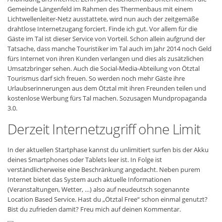
Gemeinde Längenfeld im Rahmen des Thermenbaus mit einem
Lichtwellenleiter-Netz ausstattete, wird nun auch der zeitgemäße
drahtlose Internetzugang forciert. Finde ich gut. Vor allem für die
Gäste im Tal ist dieser Service von Vorteil. Schon allein aufgrund der
Tatsache, dass manche Touristiker im Tal auch im Jahr 2014 noch Geld
fürs Internet von ihren Kunden verlangen und dies als zusätzlichen
Umsatzbringer sehen. Auch die Social-Media-Abteilung von Ötztal
Tourismus darf sich freuen. So werden noch mehr Gäste ihre
Urlaubserinnerungen aus dem Ötztal mit ihren Freunden teilen und
kostenlose Werbung fürs Tal machen. Sozusagen Mundpropaganda
3.0.
Derzeit Internetzugriff ohne Limit
In der aktuellen Startphase kannst du unlimitiert surfen bis der Akku
deines Smartphones oder Tablets leer ist. In Folge ist
verständlicherweise eine Beschränkung angedacht. Neben purem
Internet bietet das System auch aktuelle Informationen
(Veranstaltungen, Wetter, …) also auf neudeutsch sogenannte
Location Based Service. Hast du „Ötztal Free“ schon einmal genutzt?
Bist du zufrieden damit? Freu mich auf deinen Kommentar.