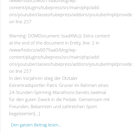
/www/htdocs/w0079aa0/blog/wp-
content/plugins/tubepress/src/main/php/add-
ons/youtube/classes/tubepress/addons/youtube/impl/provid
on line
257
Warning
: DOMDocument::loadXML(): Extra content
at the end of the document in Entity, line: 2 in
/www/htdocs/w0079aa0/blog/wp-
content/plugins/tubepress/src/main/php/add-
ons/youtube/classes/tubepress/addons/youtube/impl/provid
on line
257
In den Vorjahren stieg der Ötztaler
Extremradsportler Patric Grüner im Rahmen eines
24-Stunden-Spinning-Marathons bereits zweimal
für den guten Zweck in die Pedale. Gemeinsam mit
Freunden, Bekannten und zahlreichen Sport
begeisterten[…]
Den ganzen Beitrag lesen...