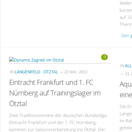
Weiler
kurze
auf. 
Therm
Den g
0
IN
AL
IN
LÄNGENFELD
·
ÖTZTAL
— 22 MAI, 2013
— 21 J
Eintracht Frankfurt und 1. FC
Aqu
Nürnberg auf Trainingslager im
ein
Ötztal
Die E
Länge
Zwei Traditionsvereine der deutschen Bundesliga,
im Ra
Eintracht Frankfurt und der 1. FC Nürnberg,
gefei
kommen zur Saisonsvorbereitung ins Ötztal. Der