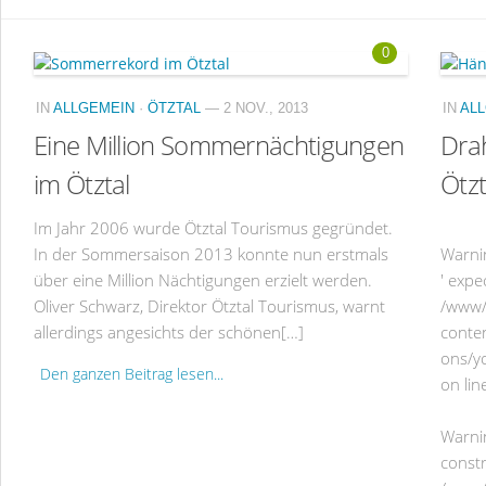
0
IN
ALLGEMEIN
·
ÖTZTAL
— 2 NOV., 2013
IN
AL
Eine Million Sommernächtigungen
Drah
im Ötztal
Ötzt
Im Jahr 2006 wurde Ötztal Tourismus gegründet.
In der Sommersaison 2013 konnte nun erstmals
Warni
über eine Million Nächtigungen erzielt werden.
' expec
Oliver Schwarz, Direktor Ötztal Tourismus, warnt
/www/
allerdings angesichts der schönen[…]
conte
ons/y
Den ganzen Beitrag lesen...
on lin
Warni
constr