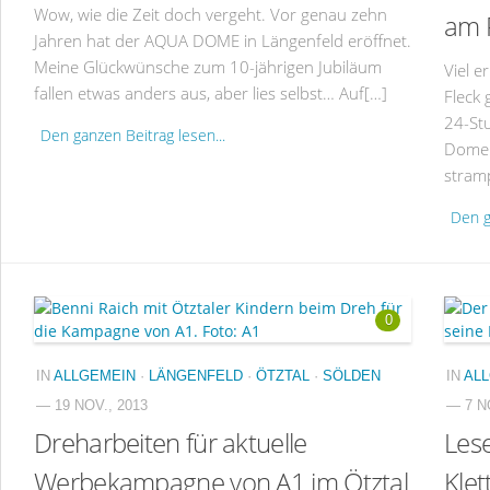
Wow, wie die Zeit doch vergeht. Vor genau zehn
am 
Jahren hat der AQUA DOME in Längenfeld eröffnet.
Meine Glückwünsche zum 10-jährigen Jubiläum
Viel e
fallen etwas anders aus, aber lies selbst… Auf[…]
Fleck
24-St
Den ganzen Beitrag lesen...
Dome 
stramp
Den g
0
IN
ALLGEMEIN
·
LÄNGENFELD
·
ÖTZTAL
·
SÖLDEN
IN
AL
— 19 NOV., 2013
— 7 N
Dreharbeiten für aktuelle
Lese
Werbekampagne von A1 im Ötztal
Klet