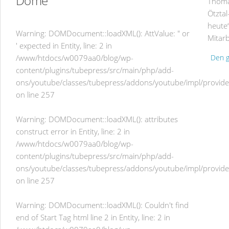
Dome
Thoma
Ötztal
heute“
Warning
: DOMDocument::loadXML(): AttValue: " or
Mitarb
' expected in Entity, line: 2 in
/www/htdocs/w0079aa0/blog/wp-
Den g
content/plugins/tubepress/src/main/php/add-
ons/youtube/classes/tubepress/addons/youtube/impl/provid
on line
257
Warning
: DOMDocument::loadXML(): attributes
construct error in Entity, line: 2 in
/www/htdocs/w0079aa0/blog/wp-
content/plugins/tubepress/src/main/php/add-
ons/youtube/classes/tubepress/addons/youtube/impl/provid
on line
257
Warning
: DOMDocument::loadXML(): Couldn't find
end of Start Tag html line 2 in Entity, line: 2 in