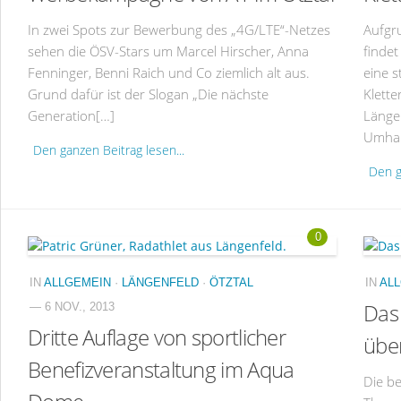
In zwei Spots zur Bewerbung des „4G/LTE“-Netzes
Aufgr
sehen die ÖSV-Stars um Marcel Hirscher, Anna
findet
Fenninger, Benni Raich und Co ziemlich alt aus.
eine s
Grund dafür ist der Slogan „Die nächste
Klette
Generation[…]
Länge
Umhau
Den ganzen Beitrag lesen...
Den g
0
IN
ALLGEMEIN
·
LÄNGENFELD
·
ÖTZTAL
IN
AL
Das
— 6 NOV., 2013
Dritte Auflage von sportlicher
über
Benefizveranstaltung im Aqua
Die b