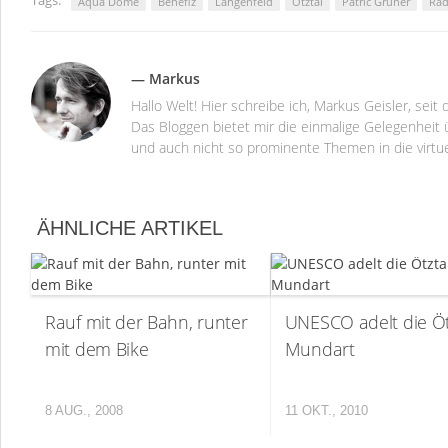
Tags:
Aqua Dome
Benefiz
Längenfeld
Ötztal
Patric Grüner
Rad
— Markus
Hallo Welt! Hier schreibe ich, Markus Geisler, se
Das Bloggen bietet mir die einmalige Gelegenheit ü
und auch nicht so prominente Themen in die virtu
ÄHNLICHE ARTIKEL
Rauf mit der Bahn, runter
UNESCO adelt die Öt
mit dem Bike
Mundart
8 AUG., 2008
11 OKT., 2010