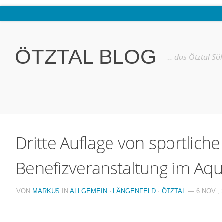
Home
Ötztal
ÖTZTAL BLOG
… das Ötztal Sö
Interviews
Erlebnis
Nützliche Informationen
Free W-LAN Verzeichnis Ötztal
Dritte Auflage von sportliche
Kostenloser Bustransfer ins Gletscherskigebiet von Sölden
Impressum
Benefizveranstaltung im A
Kontakt
VON
MARKUS
IN
ALLGEMEIN
·
LÄNGENFELD
·
ÖTZTAL
— 6 NOV., 
Datenschutzerklärung