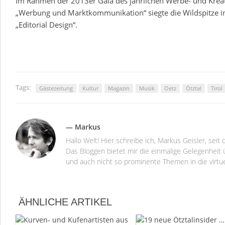
Im Rahmen der 2013er Gala des jährlichen Werbe- und Krea
„Werbung und Marktkommunikation“ siegte die Wildspitze in
„Editorial Design“.
Tags:
Gästezeitung
Kultur
Magazin
Musik
Oetz
Ötztal
Tirol
— Markus
Hallo Welt! Hier schreibe ich, Markus Geisler, se
Das Bloggen bietet mir die einmalige Gelegenheit ü
und auch nicht so prominente Themen in die virtu
ÄHNLICHE ARTIKEL