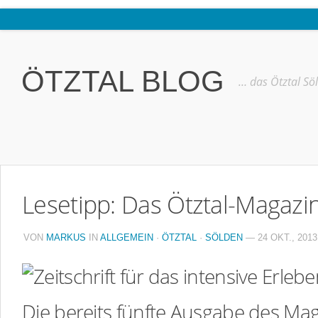
Home
Ötztal
ÖTZTAL BLOG
… das Ötztal Sö
Interviews
Erlebnis
Nützliche Informationen
Free W-LAN Verzeichnis Ötztal
Lesetipp: Das Ötztal-Magazin
Kostenloser Bustransfer ins Gletscherskigebiet von Sölden
Impressum
VON
MARKUS
IN
ALLGEMEIN
·
ÖTZTAL
·
SÖLDEN
— 24 OKT., 2013
Kontakt
Datenschutzerklärung
Die bereits fünfte Ausgabe des Mag