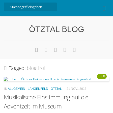
Home
ÖTZTAL BLOG
Ötztal
Interviews
Erlebnis
Nützliche Informationen
Tagged:
blogtirol
Free W-LAN Verzeichnis Ötztal
Kostenloser Bustransfer ins Gletscherskigebiet von
0
Sölden
IN
ALLGEMEIN
·
LÄNGENFELD
·
ÖTZTAL
— 21 NOV., 2013
Impressum
Musikalische Einstimmung auf die
Kontakt
Adventzeit im Museum
Datenschutzerklärung