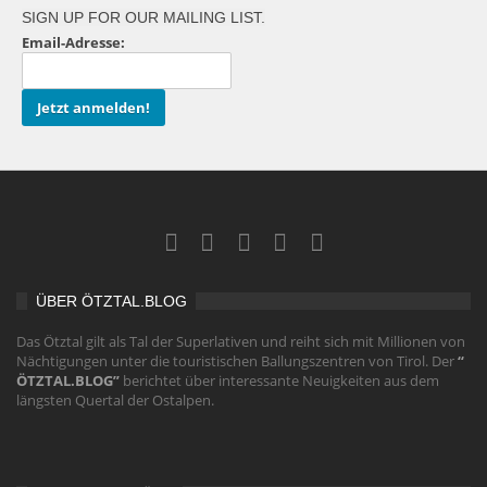
SIGN UP FOR OUR MAILING LIST.
Email-Adresse:
ÜBER ÖTZTAL.BLOG
Das Ötztal gilt als Tal der Superlativen und reiht sich mit Millionen von
Nächtigungen unter die touristischen Ballungszentren von Tirol. Der
“
ÖTZTAL.BLOG”
berichtet über interessante Neuigkeiten aus dem
längsten Quertal der Ostalpen.