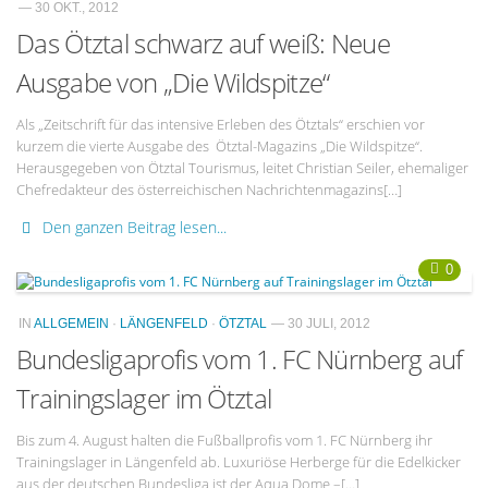
— 30 OKT., 2012
Das Ötztal schwarz auf weiß: Neue
Ausgabe von „Die Wildspitze“
Als „Zeitschrift für das intensive Erleben des Ötztals“ erschien vor
kurzem die vierte Ausgabe des Ötztal-Magazins „Die Wildspitze“.
Herausgegeben von Ötztal Tourismus, leitet Christian Seiler, ehemaliger
Chefredakteur des österreichischen Nachrichtenmagazins[…]
Den ganzen Beitrag lesen...
0
IN
ALLGEMEIN
·
LÄNGENFELD
·
ÖTZTAL
— 30 JULI, 2012
Bundesligaprofis vom 1. FC Nürnberg auf
Trainingslager im Ötztal
Bis zum 4. August halten die Fußballprofis vom 1. FC Nürnberg ihr
Trainingslager in Längenfeld ab. Luxuriöse Herberge für die Edelkicker
aus der deutschen Bundesliga ist der Aqua Dome –[…]