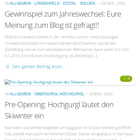
IN
ALLGEMEIN
·
LÄNGENFELD
·
ÖTZTAL
·
SÖLDEN
— 28 DEZ., 2012
Gewinnspiel zum Jahreswechsel: Eure
Meinung zum Blog ist gefragt!!
Während andere Seiten in der ohnehin schon meist stressigen
Vorweihnachtszeit ihre Gewinnspiele durchziehen, startet der
Ötztalblog seines zum Jahreswechsel. Mitmachen kann jeder bis zum
6.1.2013. Ein bißchen Anstrengung ist allerdings[…]
Den ganzen Beitrag lesen...
0
IN
ALLGEMEIN
·
OBERGURGL-HOCHGURGL
— 8 NOV., 2012
Pre-Opening: Hochgurgl läutet den
Skiwinter ein
Nachdem das Winterskigebiet am Giggijoch in Sölden bereits geöffnet
hat, startet man auch im hinteren Ötztal, früher als geplant, in die neue