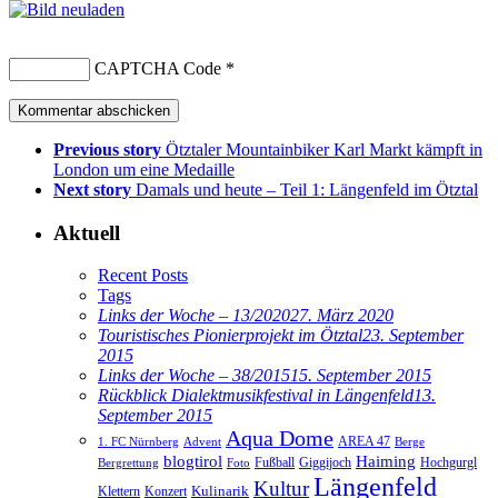
CAPTCHA Code
*
Previous story
Ötztaler Mountainbiker Karl Markt kämpft in
London um eine Medaille
Next story
Damals und heute – Teil 1: Längenfeld im Ötztal
Aktuell
Recent Posts
Tags
Links der Woche – 13/2020
27. März 2020
Touristisches Pionierprojekt im Ötztal
23. September
2015
Links der Woche – 38/2015
15. September 2015
Rückblick Dialektmusikfestival in Längenfeld
13.
September 2015
Aqua Dome
AREA 47
1. FC Nürnberg
Advent
Berge
blogtirol
Haiming
Hochgurgl
Fußball
Giggijoch
Bergrettung
Foto
Längenfeld
Kultur
Kulinarik
Klettern
Konzert