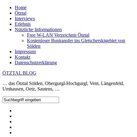
Home
Ötztal
Interviews
Erlebnis
Nützliche Informationen
Free W-LAN Verzeichnis Ötztal
Kostenloser Bustransfer ins Gletscherskigebiet von
Sölden
Impressum
Kontakt
Datenschutzerklärung
ÖTZTAL BLOG
… das Ötztal Sölden, Obergurgl-Hochgurgl, Vent, Längenfeld,
Umhausen, Oetz, Sautens, …