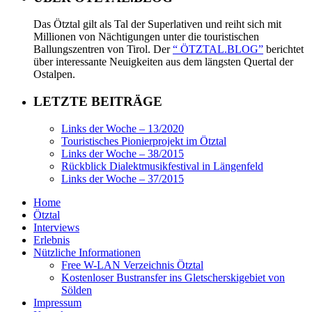
Das Ötztal gilt als Tal der Superlativen und reiht sich mit
Millionen von Nächtigungen unter die touristischen
Ballungszentren von Tirol. Der
“ ÖTZTAL.BLOG”
berichtet
über interessante Neuigkeiten aus dem längsten Quertal der
Ostalpen.
LETZTE BEITRÄGE
Links der Woche – 13/2020
Touristisches Pionierprojekt im Ötztal
Links der Woche – 38/2015
Rückblick Dialektmusikfestival in Längenfeld
Links der Woche – 37/2015
Home
Ötztal
Interviews
Erlebnis
Nützliche Informationen
Free W-LAN Verzeichnis Ötztal
Kostenloser Bustransfer ins Gletscherskigebiet von
Sölden
Impressum