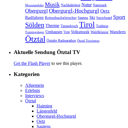
Musik
Natur
Nachhaltigkeit
Naturpark
Mountainbike
Obergurgl
Obergurgl-Hochgurgl
Oetz
Sport
Radfahren
Ski
Rettenbachgletscher
Sautens
Snowboard
Tirol
Sölden
Therme
Timmelsjoch
Tradition
Volksmusik
Wandern
Umhausen
Waldklause
Vent
Trainingslager
Ötztal
Ötztaler Radmarathon
Ötztal Tourismus
Aktuelle Sendung Ötztal TV
Get the Flash Player
to see this player.
Kategorien
Allgemein
Erlebnis
Interviews
Ötztal
Haiming
Längenfeld
Obergurgl-Hochgurgl
Oetz
Sautens