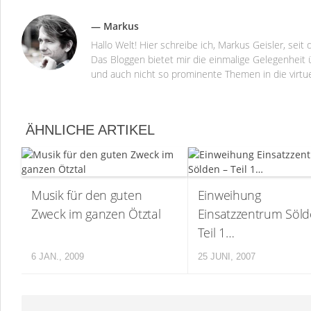
— Markus
Hallo Welt! Hier schreibe ich, Markus Geisler, se
Das Bloggen bietet mir die einmalige Gelegenheit ü
und auch nicht so prominente Themen in die virtu
ÄHNLICHE ARTIKEL
Musik für den guten
Einweihung
Zweck im ganzen Ötztal
Einsatzzentrum Söld
Teil 1…
6 JAN., 2009
25 JUNI, 2007