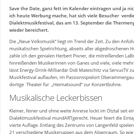
Save the Date, ganz fett im Kalender eintragen und ja ni
ich heute Werbung mache, hat sich viele Besucher verdi
Dialektmusikfestival, das am 13. September die Therme
wieder bereichert.
Die „Neue Volksmusik“ liegt im Trend der Zeit. Zu den Anfüh
musikalischen Spielrichtung, abseits aller abgedroschenen He
zähle ich den genialen Herbert Pixner, die mitreißenden La
hinreißenden Musikerinnen von Ganes und viele, viele mehr.
lässt Energy-Drink-Milliardär Didi Mateschitz via ServusTV z
Musikfestival auflaufen, im Passionsspielort Oberammergau
dortige Theater für „Heimatsound“ zur Konzertbühne.
Musikalische Leckerbissen
Kleiner, feiner und ohne weite Anreise lockt im Ötztal seit e
Dialektmusikfestival mundARTgerecht. Heuer feiert die Einta
vierte Auflage. Entlang des Zentrums von Längenfeld spiele
21 verschiedene Musikgruppen aus dem Alpenraum. So wie 