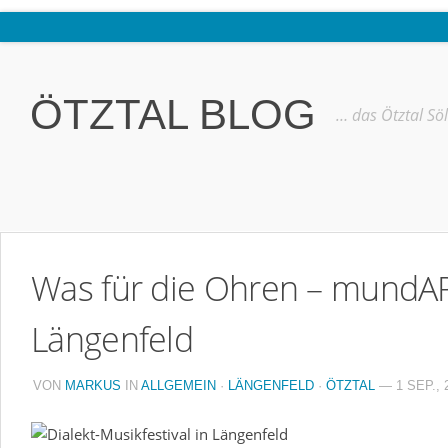
Home
Ötztal
ÖTZTAL BLOG
… das Ötztal Sö
Interviews
Erlebnis
Nützliche Informationen
Free W-LAN Verzeichnis Ötztal
Was für die Ohren – mundAR
Kostenloser Bustransfer ins Gletscherskigebiet von Sölden
Impressum
Längenfeld
Kontakt
VON
MARKUS
IN
ALLGEMEIN
·
LÄNGENFELD
·
ÖTZTAL
— 1 SEP., 
Datenschutzerklärung