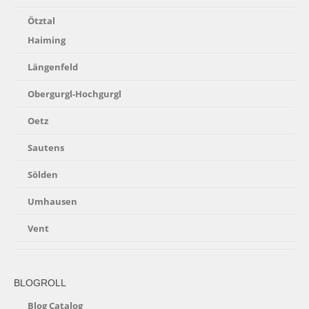
Ötztal
Haiming
Längenfeld
Obergurgl-Hochgurgl
Oetz
Sautens
Sölden
Umhausen
Vent
BLOGROLL
Blog Catalog