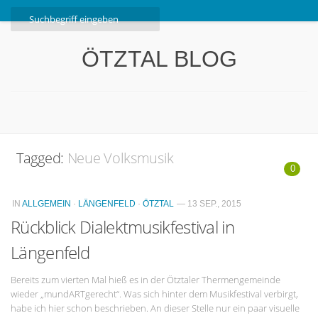
Home
ÖTZTAL BLOG
Ötztal
Interviews
Erlebnis
Nützliche Informationen
Tagged:
Neue Volksmusik
Free W-LAN Verzeichnis Ötztal
0
Kostenloser Bustransfer ins Gletscherskigebiet von
IN
ALLGEMEIN
·
LÄNGENFELD
·
ÖTZTAL
— 13 SEP., 2015
Sölden
Rückblick Dialektmusikfestival in
Impressum
Längenfeld
Kontakt
Bereits zum vierten Mal hieß es in der Ötztaler Thermengemeinde
Datenschutzerklärung
wieder „mundARTgerecht“. Was sich hinter dem Musikfestival verbirgt,
habe ich hier schon beschrieben. An dieser Stelle nur ein paar visuelle