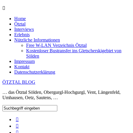
Home
Ötztal
Interviews
Erlebnis
Nützliche Informationen
Free W-LAN Verzeichnis Ötztal
Kostenloser Bustransfer ins Gletscherskigebiet von
Sölden
Impressum
Kontakt
Datenschutzerklärung
ÖTZTAL BLOG
… das Ötztal Sölden, Obergurgl-Hochgurgl, Vent, Längenfeld,
Umhausen, Oetz, Sautens, …