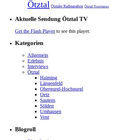
Ötztal
Ötztaler Radmarathon
Ötztal Tourismus
Aktuelle Sendung Ötztal TV
Get the Flash Player
to see this player.
Kategorien
Allgemein
Erlebnis
Interviews
Ötztal
Haiming
Längenfeld
Obergurgl-Hochgurgl
Oetz
Sautens
Sölden
Umhausen
Vent
Blogroll