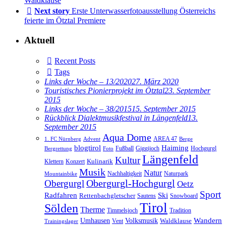
Waldklause
Next story
Erste Unterwasserfotoausstellung Österreichs
feierte im Ötztal Premiere
Aktuell
Recent Posts
Tags
Links der Woche – 13/2020
27. März 2020
Touristisches Pionierprojekt im Ötztal
23. September
2015
Links der Woche – 38/2015
15. September 2015
Rückblick Dialektmusikfestival in Längenfeld
13.
September 2015
Aqua Dome
AREA 47
1. FC Nürnberg
Advent
Berge
blogtirol
Haiming
Hochgurgl
Fußball
Giggijoch
Bergrettung
Foto
Längenfeld
Kultur
Kulinarik
Klettern
Konzert
Musik
Natur
Nachhaltigkeit
Naturpark
Mountainbike
Obergurgl
Obergurgl-Hochgurgl
Oetz
Sport
Radfahren
Ski
Rettenbachgletscher
Sautens
Snowboard
Tirol
Sölden
Therme
Timmelsjoch
Tradition
Volksmusik
Wandern
Umhausen
Waldklause
Vent
Trainingslager