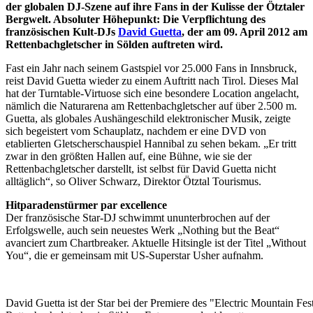
der globalen DJ-Szene auf ihre Fans in der Kulisse der Ötztaler
Bergwelt. Absoluter Höhepunkt: Die Verpflichtung des
französischen Kult-DJs
David Guetta
, der am 09. April 2012 am
Rettenbachgletscher in Sölden auftreten wird.
Fast ein Jahr nach seinem Gastspiel vor 25.000 Fans in Innsbruck,
reist David Guetta wieder zu einem Auftritt nach Tirol. Dieses Mal
hat der Turntable-Virtuose sich eine besondere Location angelacht,
nämlich die Naturarena am Rettenbachgletscher auf über 2.500 m.
Guetta, als globales Aushängeschild elektronischer Musik, zeigte
sich begeistert vom Schauplatz, nachdem er eine DVD von
etablierten Gletscherschauspiel Hannibal zu sehen bekam. „Er tritt
zwar in den größten Hallen auf, eine Bühne, wie sie der
Rettenbachgletscher darstellt, ist selbst für David Guetta nicht
alltäglich“, so Oliver Schwarz, Direktor Ötztal Tourismus.
Hitparadenstürmer par excellence
Der französische Star-DJ schwimmt ununterbrochen auf der
Erfolgswelle, auch sein neuestes Werk „Nothing but the Beat“
avanciert zum Chartbreaker. Aktuelle Hitsingle ist der Titel „Without
You“, die er gemeinsam mit US-Superstar Usher aufnahm.
David Guetta ist der Star bei der Premiere des "Electric Mountain Fes