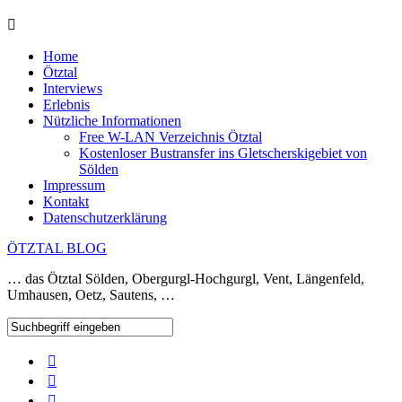
Home
Ötztal
Interviews
Erlebnis
Nützliche Informationen
Free W-LAN Verzeichnis Ötztal
Kostenloser Bustransfer ins Gletscherskigebiet von
Sölden
Impressum
Kontakt
Datenschutzerklärung
ÖTZTAL BLOG
… das Ötztal Sölden, Obergurgl-Hochgurgl, Vent, Längenfeld,
Umhausen, Oetz, Sautens, …