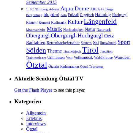
September 2015
Aqua Dome
AREA 47
1. FC Nürnberg
Advent
Berge
blogtirol
Haiming
Hochgurgl
Fußball
Giggijoch
Bergrettung
Foto
Längenfeld
Kultur
Kulinarik
Klettern
Konzert
Musik
Natur
Nachhaltigkeit
Naturpark
Mountainbike
Obergurgl
Obergurgl-Hochgurgl
Oetz
Sport
Radfahren
Ski
Rettenbachgletscher
Sautens
Snowboard
Tirol
Sölden
Therme
Timmelsjoch
Tradition
Volksmusik
Wandern
Umhausen
Waldklause
Vent
Trainingslager
Ötztal
Ötztaler Radmarathon
Ötztal Tourismus
Aktuelle Sendung Ötztal TV
Get the Flash Player
to see this player.
Kategorien
Allgemein
Erlebnis
Interviews
Ötztal