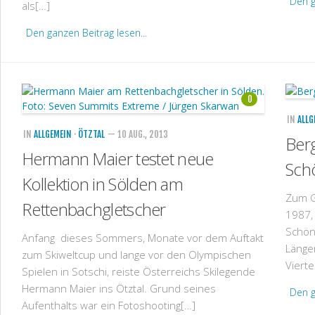
Den g
als[…]
Den ganzen Beitrag lesen...
0
IN
ALLG
IN
ALLGEMEIN
·
ÖTZTAL
— 10 AUG., 2013
Ber
Hermann Maier testet neue
Sch
Kollektion in Sölden am
Zum G
Rettenbachgletscher
1987,
Schön
Anfang dieses Sommers, Monate vor dem Auftakt
Länge
zum Skiweltcup und lange vor den Olympischen
Viert
Spielen in Sotschi, reiste Österreichs Skilegende
Hermann Maier ins Ötztal. Grund seines
Den g
Aufenthalts war ein Fotoshooting[…]