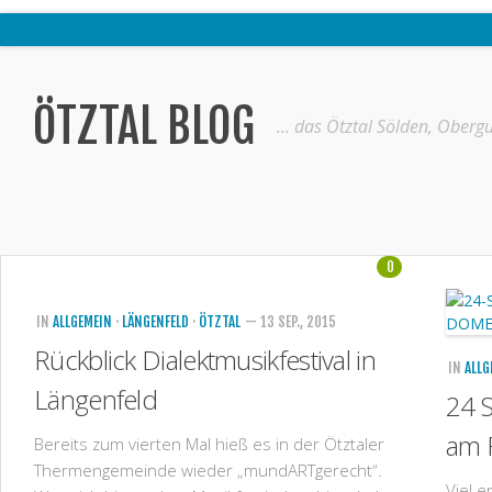
Home
Ötztal
ÖTZTAL BLOG
… das Ötztal Sölden, Obergu
Interviews
Erlebnis
Nützliche Informationen
0
Free W-LAN Verzeichnis Ötztal
Kostenloser Bustransfer ins Gletscherskigebiet von Sölden
IN
ALLGEMEIN
·
LÄNGENFELD
·
ÖTZTAL
— 13 SEP., 2015
Impressum
Rückblick Dialektmusikfestival in
IN
ALLG
Kontakt
Längenfeld
24 
Datenschutzerklärung
am 
Bereits zum vierten Mal hieß es in der Ötztaler
Thermengemeinde wieder „mundARTgerecht“.
Viel e