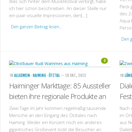
Was sich hinter dem Musikfestival verbirgt, habe
Fleck
ich hier schon beschrieben. An dieser Stelle nur
des 2
ein paar visuelle Impressionen, den[…]
Aqua 
Den ganzen Beitrag lesen...
Perso
Den g
0
IN
ALLGEMEIN
·
HAIMING
·
ÖTZTAL
— 18 OKT., 2013
IN
LÄNG
Haiminger Markttage: 85 Aussteller
Dial
bieten ihre regionale Produkte an
Fest
Zwei Tage im Jahr kommen regelmäßig tausende
Nach 
Mensche an den Eingang des Ötztales nach
im Or
Haiming. Weder ein Konzert noch ein anderes
aus N
gigantisches Großevent lockt die Besucher an.
Dialek