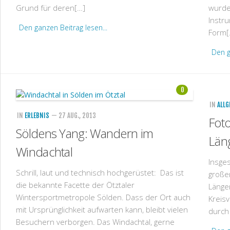
Grund für deren[…]
wurde
Instru
Den ganzen Beitrag lesen...
Form[
Den g
0
IN
ALLG
IN
ERLEBNIS
— 27 AUG., 2013
Foto
Söldens Yang: Wandern im
Län
Windachtal
Insges
Schrill, laut und technisch hochgerüstet: Das ist
große
die bekannte Facette der Ötztaler
Länge
Wintersportmetropole Sölden. Dass der Ort auch
Kreis
mit Ursprünglichkeit aufwarten kann, bleibt vielen
durch 
Besuchern verborgen. Das Windachtal, gerne