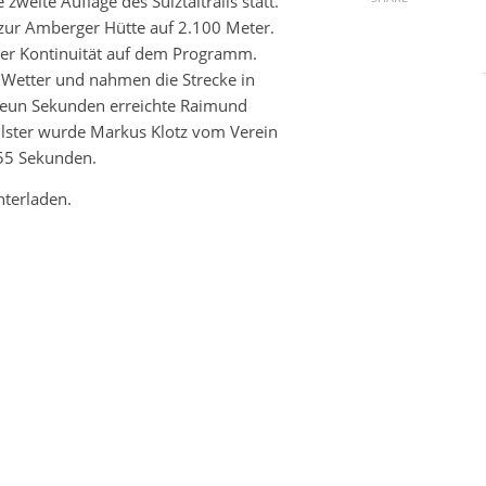
zweite Auflage des Sulztaltrails statt.
zur Amberger Hütte auf 2.100 Meter.
uer Kontinuität auf dem Programm.
 Wetter und nahmen die Strecke in
 neun Sekunden erreichte Raimund
ellster wurde Markus Klotz vom Verein
55 Sekunden.
nterladen.