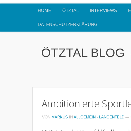
HOME
ÖTZTAL
INTERVIEWS
E
DATENSCHUTZERKLÄRUNG
ÖTZTAL BLOG
Ambitionierte Sportl
VON
MARKUS
IN
ALLGEMEIN
·
LÄNGENFELD
— 