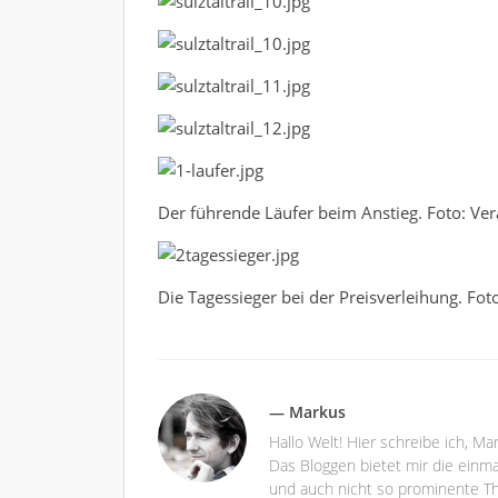
Der führende Läufer beim Anstieg. Foto: Ver
Die Tagessieger bei der Preisverleihung. Foto
— Markus
Hallo Welt! Hier schreibe ich, M
Das Bloggen bietet mir die einma
und auch nicht so prominente Th