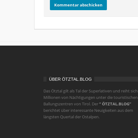
ÜBER ÖTZTAL.BLOG
Das Ötztal gilt als Tal der Superlativen und reiht sich
Millionen von Nächtigungen unter die touristischen
Ballungszentren von Tirol. Der
“ ÖTZTAL.BLOG”
berichtet über interessante Neuigkeiten aus dem
längsten Quertal der Ostalpen.