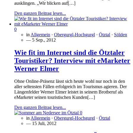
ausklingen. „Wir blicken auf[…]
Den ganzen Beitrag lesen...
0
in
Allgemein
·
Obergurgl-Hochgurgl
·
Ötztal
·
Sölden
— 5 Sep., 2012
Wie fit im Internet sind die Ötztaler
Touristiker? Interview mit eMarketer
Werner Elmer
Ohne Online-Präsenz lässt sich heute wohl nur noch in den
aller seltensten Fällen erfolgreich im Tourismus agieren. Der
Längenfelder Werner Elmer leistet in seinem Brotberuf als
eMarketer seinen touristischen Kunden[…]
Den ganzen Beitrag lesen...
0
in
Allgemein
·
Obergurgl-Hochgurgl
·
Ötztal
— 15 Juli, 2012