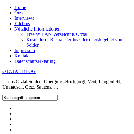
Home
Ötztal
Interviews
Erlebnis
Nützliche Informationen
Free W-LAN Verzeichnis Ötztal
Kostenloser Bustransfer ins Gletscherskigebiet von
Sölden
Impressum
Kontakt
Datenschutzerklärung
ÖTZTAL BLOG
… das Ötztal Sölden, Obergurgl-Hochgurgl, Vent, Längenfeld,
Umhausen, Oetz, Sautens, …