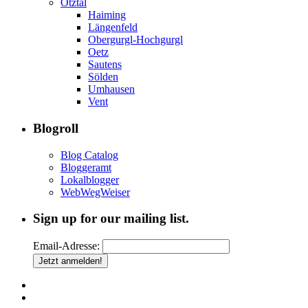
Ötztal
Haiming
Längenfeld
Obergurgl-Hochgurgl
Oetz
Sautens
Sölden
Umhausen
Vent
Blogroll
Blog Catalog
Bloggeramt
Lokalblogger
WebWegWeiser
Sign up for our mailing list.
Email-Adresse: