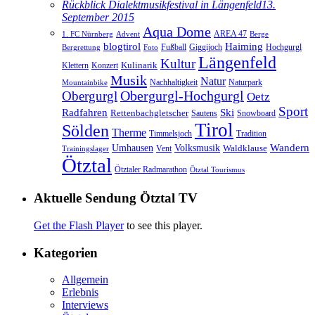
Rückblick Dialektmusikfestival in Längenfeld
13.
September 2015
Aqua Dome
AREA 47
1. FC Nürnberg
Advent
Berge
blogtirol
Haiming
Hochgurgl
Fußball
Giggijoch
Bergrettung
Foto
Längenfeld
Kultur
Kulinarik
Klettern
Konzert
Musik
Natur
Nachhaltigkeit
Naturpark
Mountainbike
Obergurgl
Obergurgl-Hochgurgl
Oetz
Sport
Radfahren
Ski
Rettenbachgletscher
Sautens
Snowboard
Tirol
Sölden
Therme
Timmelsjoch
Tradition
Volksmusik
Wandern
Umhausen
Waldklause
Vent
Trainingslager
Ötztal
Ötztaler Radmarathon
Ötztal Tourismus
Aktuelle Sendung Ötztal TV
Get the Flash Player
to see this player.
Kategorien
Allgemein
Erlebnis
Interviews