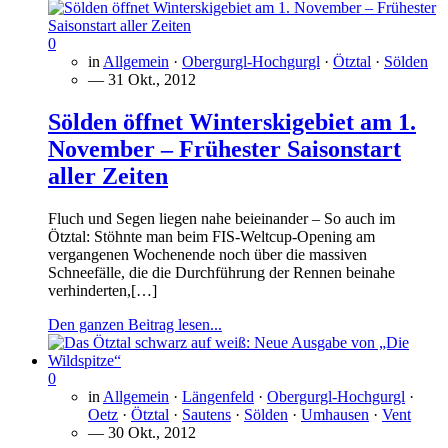
0
in
Allgemein
·
Obergurgl-Hochgurgl
·
Ötztal
·
Sölden
— 31 Okt., 2012
Sölden öffnet Winterskigebiet am 1.
November – Frühester Saisonstart
aller Zeiten
Fluch und Segen liegen nahe beieinander – So auch im
Ötztal: Stöhnte man beim FIS-Weltcup-Opening am
vergangenen Wochenende noch über die massiven
Schneefälle, die die Durchführung der Rennen beinahe
verhinderten,[…]
Den ganzen Beitrag lesen...
0
in
Allgemein
·
Längenfeld
·
Obergurgl-Hochgurgl
·
Oetz
·
Ötztal
·
Sautens
·
Sölden
·
Umhausen
·
Vent
— 30 Okt., 2012