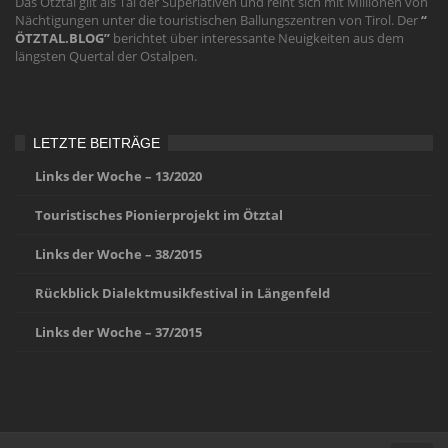
Das Ötztal gilt als Tal der Superlativen und reiht sich mit Millionen von
Nächtigungen unter die touristischen Ballungszentren von Tirol. Der
“
ÖTZTAL.BLOG”
berichtet über interessante Neuigkeiten aus dem
längsten Quertal der Ostalpen.
LETZTE BEITRÄGE
Links der Woche – 13/2020
Touristisches Pionierprojekt im Ötztal
Links der Woche – 38/2015
Rückblick Dialektmusikfestival in Längenfeld
Links der Woche – 37/2015