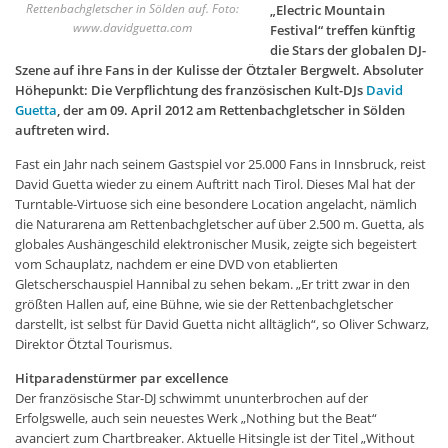
Rettenbachgletscher in Sölden auf. Foto:
„Electric Mountain
www.davidguetta.com
Festival“ treffen künftig
die Stars der globalen DJ-
Szene auf ihre Fans in der Kulisse der Ötztaler Bergwelt. Absoluter
Höhepunkt: Die Verpflichtung des französischen Kult-DJs
David
Guetta
, der am 09. April 2012 am Rettenbachgletscher in Sölden
auftreten wird.
Fast ein Jahr nach seinem Gastspiel vor 25.000 Fans in Innsbruck, reist
David Guetta wieder zu einem Auftritt nach Tirol. Dieses Mal hat der
Turntable-Virtuose sich eine besondere Location angelacht, nämlich
die Naturarena am Rettenbachgletscher auf über 2.500 m. Guetta, als
globales Aushängeschild elektronischer Musik, zeigte sich begeistert
vom Schauplatz, nachdem er eine DVD von etablierten
Gletscherschauspiel Hannibal zu sehen bekam. „Er tritt zwar in den
größten Hallen auf, eine Bühne, wie sie der Rettenbachgletscher
darstellt, ist selbst für David Guetta nicht alltäglich“, so Oliver Schwarz,
Direktor Ötztal Tourismus.
Hitparadenstürmer par excellence
Der französische Star-DJ schwimmt ununterbrochen auf der
Erfolgswelle, auch sein neuestes Werk „Nothing but the Beat“
avanciert zum Chartbreaker. Aktuelle Hitsingle ist der Titel „Without