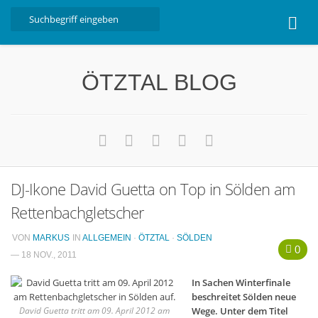
Home
ÖTZTAL BLOG
Ötztal
Interviews
Erlebnis
Nützliche Informationen
DJ-Ikone David Guetta on Top in Sölden am
Free W-LAN Verzeichnis Ötztal
Rettenbachgletscher
Kostenloser Bustransfer ins Gletscherskigebiet von
Sölden
VON
MARKUS
IN
ALLGEMEIN
·
ÖTZTAL
·
SÖLDEN
0
Impressum
— 18 NOV., 2011
Kontakt
In Sachen Winterfinale
beschreitet Sölden neue
Datenschutzerklärung
David Guetta tritt am 09. April 2012 am
Wege. Unter dem Titel