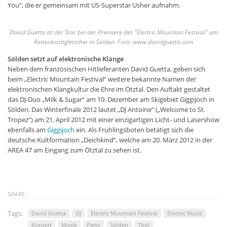
You“, die er gemeinsam mit US-Superstar Usher aufnahm.
David Guetta ist der Star bei der Premiere des "Electric Mountain Festival" am
Rettenbachgletscher in Sölden. Foto: www.davidguetta.com
Sölden setzt auf elektronische Klänge
Neben dem französischen Hitlieferanten David Guetta, geben sich
beim „Electric Mountain Festival“ weitere bekannte Namen der
elektronischen Klangkultur die Ehre im Ötztal. Den Auftakt gestaltet
das DJ-Duo „Milk & Sugar“ am 10. Dezember am Skigebiet Giggijoch in
Sölden. Das Winterfinale 2012 läutet „DJ Antoine“ („Welcome to St.
Tropez“) am 21. April 2012 mit einer einzigartigen Licht- und Lasershow
ebenfalls am
Giggijoch
ein. Als Frühlingsboten betätigt sich die
deutsche Kultformation „Deichkind“, welche am 20. März 2012 in der
AREA 47 am Eingang zum Ötztal zu sehen ist.
SHARE
Tags:
David Guetta
DJ
Electric Mountain Festival
Electric Music
Konzert
Musik
Party
Sölden
Tirol