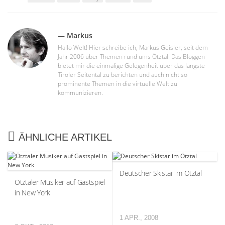
— Markus
Hallo Welt! Hier schreibe ich, Markus Geisler, seit dem
Jahr 2006 über Themen rund ums Ötztal. Das Bloggen
bietet mir die einmalige Gelegenheit über das längste
Tiroler Seitental zu berichten und auch nicht so
prominente Themen in die virtuelle Welt zu
kommunizieren.
ÄHNLICHE ARTIKEL
Deutscher Skistar im Ötztal
Ötztaler Musiker auf Gastspiel
in New York
1 APR., 2008