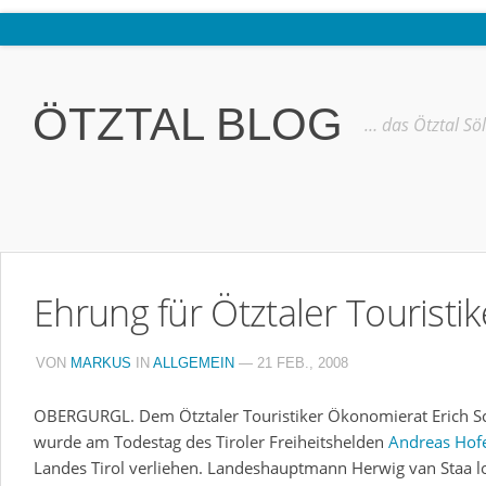
Home
Ötztal
ÖTZTAL BLOG
… das Ötztal Sö
Interviews
Erlebnis
Nützliche Informationen
Free W-LAN Verzeichnis Ötztal
Ehrung für Ötztaler Touristike
Kostenloser Bustransfer ins Gletscherskigebiet von Sölden
Impressum
VON
MARKUS
IN
ALLGEMEIN
— 21 FEB., 2008
Kontakt
OBERGURGL. Dem Ötztaler Touristiker Ökonomierat Erich S
Datenschutzerklärung
wurde am Todestag des Tiroler Freiheitshelden
Andreas Hof
Landes Tirol verliehen. Landeshauptmann Herwig van Staa 