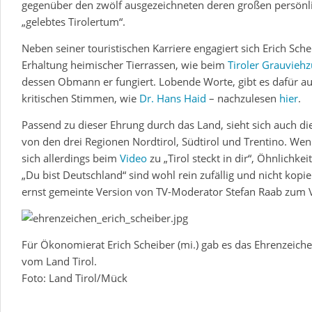
gegenüber den zwölf ausgezeichneten deren großen persönli
„gelebtes Tirolertum“.
Neben seiner touristischen Karriere engagiert sich Erich Sche
Erhaltung heimischer Tierrassen, wie beim
Tiroler Grauvieh
dessen Obmann er fungiert. Lobende Worte, gibt es dafür a
kritischen Stimmen, wie
Dr. Hans Haid
– nachzulesen
hier
.
Passend zu dieser Ehrung durch das Land, sieht sich auch die
von den drei Regionen Nordtirol, Südtirol und Trentino. Wen
sich allerdings beim
Video
zu „Tirol steckt in dir“, Öhnlichke
„Du bist Deutschland“ sind wohl rein zufällig und nicht kopie
ernst gemeinte Version von TV-Moderator Stefan Raab zum V
Für Ökonomierat Erich Scheiber (mi.) gab es das Ehrenzeich
vom Land Tirol.
Foto: Land Tirol/Mück