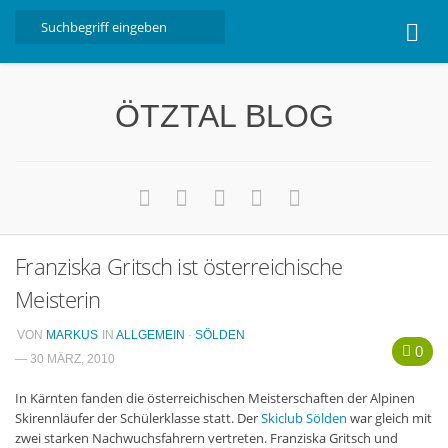
Home
ÖTZTAL BLOG
Ötztal
Interviews
Erlebnis
Nützliche Informationen
Franziska Gritsch ist österreichische
Free W-LAN Verzeichnis Ötztal
Meisterin
Kostenloser Bustransfer ins Gletscherskigebiet von
Sölden
VON
MARKUS
IN
ALLGEMEIN
·
SÖLDEN
0
Impressum
— 30 MÄRZ, 2010
Kontakt
In Kärnten fanden die österreichischen Meisterschaften der Alpinen
Skirennläufer der Schülerklasse statt. Der
Skiclub Sölden
war gleich mit
Datenschutzerklärung
zwei starken Nachwuchsfahrern vertreten. Franziska Gritsch und