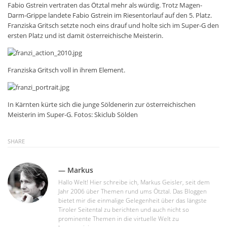
Fabio Gstrein vertraten das Ötztal mehr als würdig. Trotz Magen-
Darm-Grippe landete Fabio Gstrein im Riesentorlauf auf den 5. Platz.
Franziska Gritsch setzte noch eins drauf und holte sich im Super-G den
ersten Platz und ist damit österreichische Meisterin.
Franziska Gritsch voll in ihrem Element.
In Kärnten kürte sich die junge Söldenerin zur österreichischen
Meisterin im Super-G. Fotos: Skiclub Sölden
SHARE
— Markus
Hallo Welt! Hier schreibe ich, Markus Geisler, seit dem
Jahr 2006 über Themen rund ums Ötztal. Das Bloggen
bietet mir die einmalige Gelegenheit über das längste
Tiroler Seitental zu berichten und auch nicht so
prominente Themen in die virtuelle Welt zu