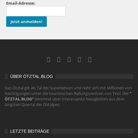
Email-Adresse:
ÜBER ÖTZTAL.BLOG
Das Ötztal gilt als Tal der Superlativen und reiht sich mit Millionen von
Nächtigungen unter die touristischen Ballungszentren von Tirol. Der
“
ÖTZTAL.BLOG”
berichtet über interessante Neuigkeiten aus dem
längsten Quertal der Ostalpen.
LETZTE BEITRÄGE