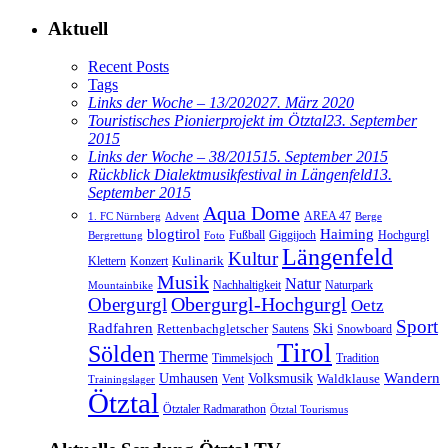
Aktuell
Recent Posts
Tags
Links der Woche – 13/2020
27. März 2020
Touristisches Pionierprojekt im Ötztal
23. September
2015
Links der Woche – 38/2015
15. September 2015
Rückblick Dialektmusikfestival in Längenfeld
13.
September 2015
Aqua Dome
AREA 47
1. FC Nürnberg
Advent
Berge
blogtirol
Haiming
Hochgurgl
Fußball
Giggijoch
Bergrettung
Foto
Längenfeld
Kultur
Kulinarik
Klettern
Konzert
Musik
Natur
Nachhaltigkeit
Naturpark
Mountainbike
Obergurgl
Obergurgl-Hochgurgl
Oetz
Sport
Radfahren
Ski
Rettenbachgletscher
Sautens
Snowboard
Tirol
Sölden
Therme
Timmelsjoch
Tradition
Volksmusik
Wandern
Umhausen
Waldklause
Vent
Trainingslager
Ötztal
Ötztaler Radmarathon
Ötztal Tourismus