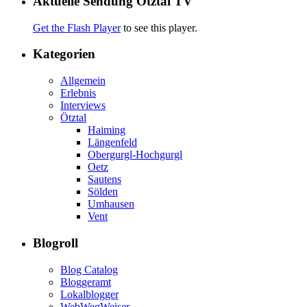
Aktuelle Sendung Ötztal TV
Get the Flash Player
to see this player.
Kategorien
Allgemein
Erlebnis
Interviews
Ötztal
Haiming
Längenfeld
Obergurgl-Hochgurgl
Oetz
Sautens
Sölden
Umhausen
Vent
Blogroll
Blog Catalog
Bloggeramt
Lokalblogger
WebWegWeiser