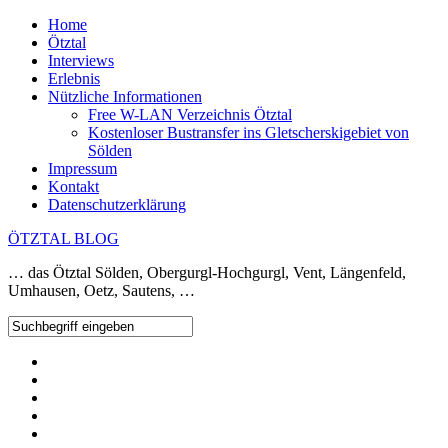
Home
Ötztal
Interviews
Erlebnis
Nützliche Informationen
Free W-LAN Verzeichnis Ötztal
Kostenloser Bustransfer ins Gletscherskigebiet von
Sölden
Impressum
Kontakt
Datenschutzerklärung
ÖTZTAL BLOG
… das Ötztal Sölden, Obergurgl-Hochgurgl, Vent, Längenfeld,
Umhausen, Oetz, Sautens, …