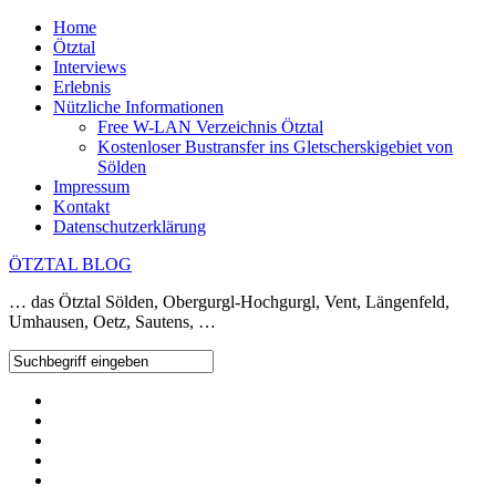
Home
Ötztal
Interviews
Erlebnis
Nützliche Informationen
Free W-LAN Verzeichnis Ötztal
Kostenloser Bustransfer ins Gletscherskigebiet von
Sölden
Impressum
Kontakt
Datenschutzerklärung
ÖTZTAL BLOG
… das Ötztal Sölden, Obergurgl-Hochgurgl, Vent, Längenfeld,
Umhausen, Oetz, Sautens, …