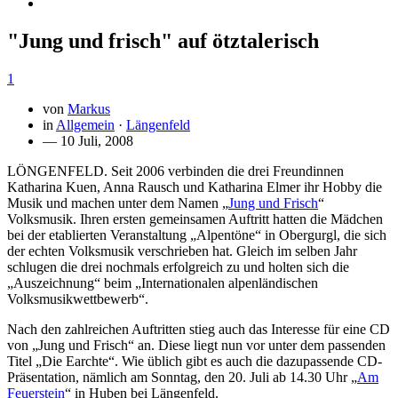
"Jung und frisch" auf ötztalerisch
1
von
Markus
in
Allgemein
·
Längenfeld
— 10 Juli, 2008
LÖNGENFELD. Seit 2006 verbinden die drei Freundinnen
Katharina Kuen, Anna Rausch und Katharina Elmer ihr Hobby die
Musik und machen unter dem Namen „
Jung und Frisch
“
Volksmusik. Ihren ersten gemeinsamen Auftritt hatten die Mädchen
bei der etablierten Veranstaltung „Alpentöne“ in Obergurgl, die sich
der echten Volksmusik verschrieben hat. Gleich im selben Jahr
schlugen die drei nochmals erfolgreich zu und holten sich die
„Auszeichnung“ beim „Internationalen alpenländischen
Volksmusikwettbewerb“.
Nach den zahlreichen Auftritten stieg auch das Interesse für eine CD
von „Jung und Frisch“ an. Diese liegt nun vor unter dem passenden
Titel „Die Earchte“. Wie üblich gibt es auch die dazupassende CD-
Präsentation, nämlich am Sonntag, den 20. Juli ab 14.30 Uhr „
Am
Feuerstein
“ in Huben bei Längenfeld.