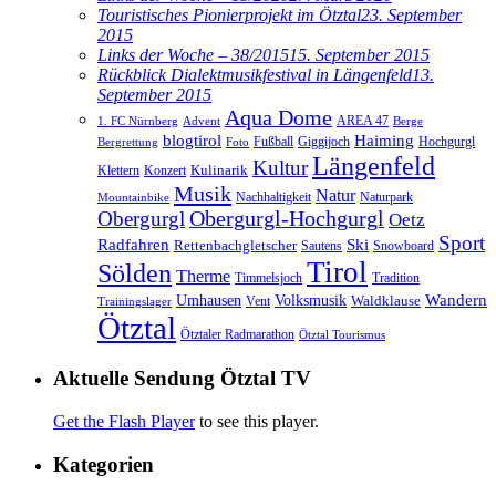
Touristisches Pionierprojekt im Ötztal
23. September
2015
Links der Woche – 38/2015
15. September 2015
Rückblick Dialektmusikfestival in Längenfeld
13.
September 2015
Aqua Dome
AREA 47
1. FC Nürnberg
Advent
Berge
blogtirol
Haiming
Hochgurgl
Fußball
Giggijoch
Bergrettung
Foto
Längenfeld
Kultur
Kulinarik
Klettern
Konzert
Musik
Natur
Nachhaltigkeit
Naturpark
Mountainbike
Obergurgl
Obergurgl-Hochgurgl
Oetz
Sport
Radfahren
Ski
Rettenbachgletscher
Sautens
Snowboard
Tirol
Sölden
Therme
Timmelsjoch
Tradition
Volksmusik
Wandern
Umhausen
Waldklause
Vent
Trainingslager
Ötztal
Ötztaler Radmarathon
Ötztal Tourismus
Aktuelle Sendung Ötztal TV
Get the Flash Player
to see this player.
Kategorien