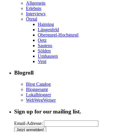
Allgemein
Erlebnis
Interviews
Ötztal
Haiming
Längenfeld
Obergurgl-Hochgurgl
Oetz
Sautens
Sölden
Umhausen
Vent
Blogroll
Blog Catalog
Bloggeramt
Lokalblogger
WebWegWeiser
Sign up for our mailing list.
Email-Adresse: