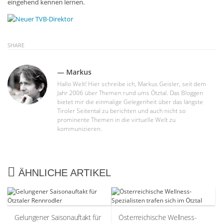
eingehend kennen lernen.
SHARE
— Markus
Hallo Welt! Hier schreibe ich, Markus Geisler, seit dem
Jahr 2006 über Themen rund ums Ötztal. Das Bloggen
bietet mir die einmalige Gelegenheit über das längste
Tiroler Seitental zu berichten und auch nicht so
prominente Themen in die virtuelle Welt zu
kommunizieren.
ÄHNLICHE ARTIKEL
Gelungener Saisonauftakt für
Österreichische Wellness-