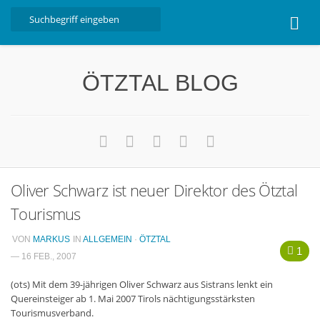
Home
ÖTZTAL BLOG
Ötztal
Interviews
Erlebnis
Nützliche Informationen
Oliver Schwarz ist neuer Direktor des Ötztal
Free W-LAN Verzeichnis Ötztal
Tourismus
Kostenloser Bustransfer ins Gletscherskigebiet von
Sölden
VON
MARKUS
IN
ALLGEMEIN
·
ÖTZTAL
1
Impressum
— 16 FEB., 2007
Kontakt
(ots) Mit dem 39-jährigen Oliver Schwarz aus Sistrans lenkt ein
Quereinsteiger ab 1. Mai 2007 Tirols nächtigungsstärksten
Datenschutzerklärung
Tourismusverband.