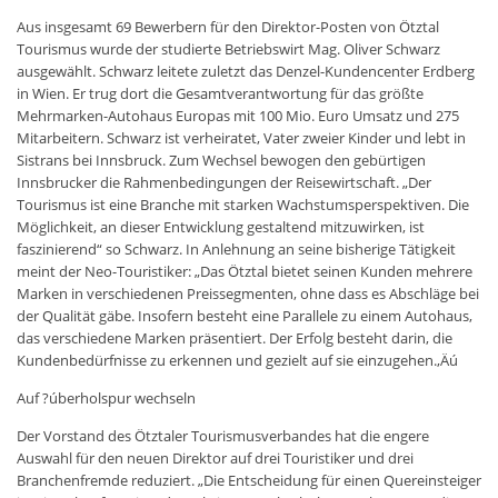
Aus insgesamt 69 Bewerbern für den Direktor-Posten von Ötztal
Tourismus wurde der studierte Betriebswirt Mag. Oliver Schwarz
ausgewählt. Schwarz leitete zuletzt das Denzel-Kundencenter Erdberg
in Wien. Er trug dort die Gesamtverantwortung für das größte
Mehrmarken-Autohaus Europas mit 100 Mio. Euro Umsatz und 275
Mitarbeitern. Schwarz ist verheiratet, Vater zweier Kinder und lebt in
Sistrans bei Innsbruck. Zum Wechsel bewogen den gebürtigen
Innsbrucker die Rahmenbedingungen der Reisewirtschaft. „Der
Tourismus ist eine Branche mit starken Wachstumsperspektiven. Die
Möglichkeit, an dieser Entwicklung gestaltend mitzuwirken, ist
faszinierend“ so Schwarz. In Anlehnung an seine bisherige Tätigkeit
meint der Neo-Touristiker: „Das Ötztal bietet seinen Kunden mehrere
Marken in verschiedenen Preissegmenten, ohne dass es Abschläge bei
der Qualität gäbe. Insofern besteht eine Parallele zu einem Autohaus,
das verschiedene Marken präsentiert. Der Erfolg besteht darin, die
Kundenbedürfnisse zu erkennen und gezielt auf sie einzugehen.‚Äú
Auf ?úberholspur wechseln
Der Vorstand des Ötztaler Tourismusverbandes hat die engere
Auswahl für den neuen Direktor auf drei Touristiker und drei
Branchenfremde reduziert. „Die Entscheidung für einen Quereinsteiger