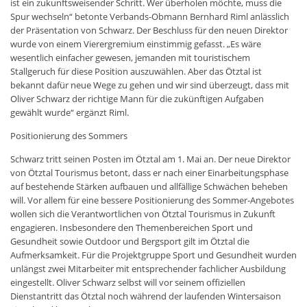
ist ein zukunftsweisender Schritt. Wer überholen möchte, muss die
Spur wechseln“ betonte Verbands-Obmann Bernhard Riml anlässlich
der Präsentation von Schwarz. Der Beschluss für den neuen Direktor
wurde von einem Vierergremium einstimmig gefasst. „Es wäre
wesentlich einfacher gewesen, jemanden mit touristischem
Stallgeruch für diese Position auszuwählen. Aber das Ötztal ist
bekannt dafür neue Wege zu gehen und wir sind überzeugt, dass mit
Oliver Schwarz der richtige Mann für die zukünftigen Aufgaben
gewählt wurde“ ergänzt Riml.
Positionierung des Sommers
Schwarz tritt seinen Posten im Ötztal am 1. Mai an. Der neue Direktor
von Ötztal Tourismus betont, dass er nach einer Einarbeitungsphase
auf bestehende Stärken aufbauen und allfällige Schwächen beheben
will. Vor allem für eine bessere Positionierung des Sommer-Angebotes
wollen sich die Verantwortlichen von Ötztal Tourismus in Zukunft
engagieren. Insbesondere den Themenbereichen Sport und
Gesundheit sowie Outdoor und Bergsport gilt im Ötztal die
Aufmerksamkeit. Für die Projektgruppe Sport und Gesundheit wurden
unlängst zwei Mitarbeiter mit entsprechender fachlicher Ausbildung
eingestellt. Oliver Schwarz selbst will vor seinem offiziellen
Dienstantritt das Ötztal noch während der laufenden Wintersaison