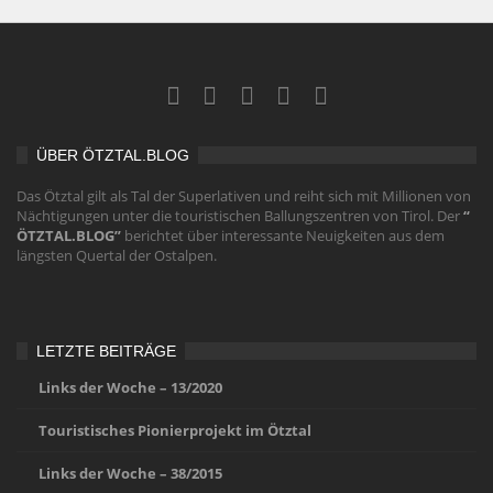
ÜBER ÖTZTAL.BLOG
Das Ötztal gilt als Tal der Superlativen und reiht sich mit Millionen von
Nächtigungen unter die touristischen Ballungszentren von Tirol. Der
“
ÖTZTAL.BLOG”
berichtet über interessante Neuigkeiten aus dem
längsten Quertal der Ostalpen.
LETZTE BEITRÄGE
Links der Woche – 13/2020
Touristisches Pionierprojekt im Ötztal
Links der Woche – 38/2015