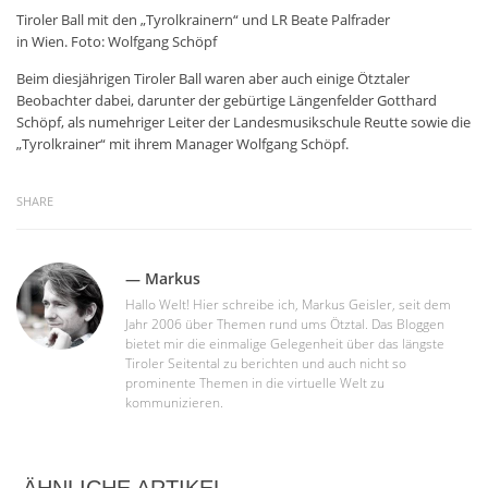
Tiroler Ball mit den „Tyrolkrainern“ und LR Beate Palfrader
in Wien. Foto: Wolfgang Schöpf
Beim diesjährigen Tiroler Ball waren aber auch einige Ötztaler
Beobachter dabei, darunter der gebürtige Längenfelder Gotthard
Schöpf, als numehriger Leiter der Landesmusikschule Reutte sowie die
„Tyrolkrainer“ mit ihrem Manager Wolfgang Schöpf.
SHARE
— Markus
Hallo Welt! Hier schreibe ich, Markus Geisler, seit dem
Jahr 2006 über Themen rund ums Ötztal. Das Bloggen
bietet mir die einmalige Gelegenheit über das längste
Tiroler Seitental zu berichten und auch nicht so
prominente Themen in die virtuelle Welt zu
kommunizieren.