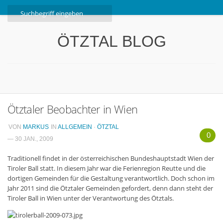
Home
ÖTZTAL BLOG
Ötztal
Interviews
Erlebnis
Nützliche Informationen
Ötztaler Beobachter in Wien
Free W-LAN Verzeichnis Ötztal
VON
MARKUS
IN
ALLGEMEIN
·
ÖTZTAL
Kostenloser Bustransfer ins Gletscherskigebiet von
0
— 30 JAN., 2009
Sölden
Traditionell findet in der österreichischen Bundeshauptstadt Wien der
Impressum
Tiroler Ball statt. In diesem Jahr war die Ferienregion Reutte und die
dortigen Gemeinden für die Gestaltung verantwortlich. Doch schon im
Kontakt
Jahr 2011 sind die Ötztaler Gemeinden gefordert, denn dann steht der
Tiroler Ball in Wien unter der Verantwortung des Ötztals.
Datenschutzerklärung