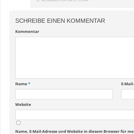
11. NOVEMBER 2008 UM 21:53 UHR
SCHREIBE EINEN KOMMENTAR
Kommentar
Name
*
E-Mail
Website
Name, E-Mail-Adresse und Website in diesem Browser für 