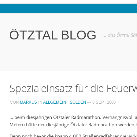
Home
Ötztal
ÖTZTAL BLOG
… das Ötztal Sö
Interviews
Erlebnis
Nützliche Informationen
Free W-LAN Verzeichnis Ötztal
Spezialeinsatz für die Feue
Kostenloser Bustransfer ins Gletscherskigebiet von Sölden
Impressum
VON
MARKUS
IN
ALLGEMEIN
·
SÖLDEN
— 8 SEP., 2008
Kontakt
… beim diesjährigen Ötztaler Radmarathon. Verhängnisvoll 
Datenschutzerklärung
Metern hätte der diesjährige Ötztaler Radmarathon werden 
Denn noch bevor die knapp 4.000 Straßenradfahrer die wirk