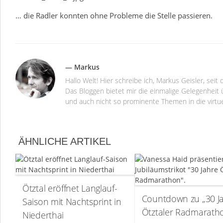
… die Radler konnten ohne Probleme die Stelle passieren.
— Markus
Hallo Welt! Hier schreibe ich, Markus Geisler, se
Das Bloggen bietet mir die einmalige Gelegenheit ü
und auch nicht so prominente Themen in die virtu
ÄHNLICHE ARTIKEL
Ötztal eröffnet Langlauf-
Countdown zu „30 J
Saison mit Nachtsprint in
Ötztaler Radmarath
Niederthai