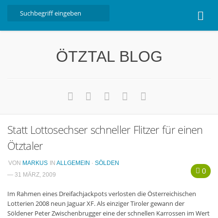
Home
ÖTZTAL BLOG
Ötztal
Interviews
Erlebnis
Nützliche Informationen
Statt Lottosechser schneller Flitzer für einen
Free W-LAN Verzeichnis Ötztal
Ötztaler
Kostenloser Bustransfer ins Gletscherskigebiet von
Sölden
VON
MARKUS
IN
ALLGEMEIN
·
SÖLDEN
0
Impressum
— 31 MÄRZ, 2009
Kontakt
Im Rahmen eines Dreifachjackpots verlosten die Österreichischen
Lotterien 2008 neun Jaguar XF. Als einziger Tiroler gewann der
Datenschutzerklärung
Söldener Peter Zwischenbrugger eine der schnellen Karrossen im Wert