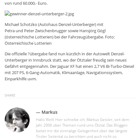
von rund 60.000,- Euro.
Michael Schotzko (Autohaus Denzel-Unterberger) mit
Petra und Peter Zwischenbrugger sowie Hansjörg Gögl
(österreichische Lotterien) bei der Fahrzeugübergabe. Foto:
Österreichische Lotterien
Die offizielle ?úbergabe fand nun kürzlich in der Autowelt Denzel-
Unterberger in Innsbruck statt, wo der Ötztaler freudig sein neues
Gefährt entgegennahm. Der Jaguar XF hat einen 2,7 V6 Bi-Turbo-Diesel
mit 207 PS, 6-Gang-Automatik, Klimaanlage, Navigationssystem,
Einparkhilfe uvm.
SHARE
— Markus
Hallo Welt! Hier schreibe ich, Markus Geisler, seit dem
Jahr 2006 über Themen rund ums Ötztal. Das Bloggen
bietet mir die einmalige Gelegenheit über das längste
Tiroler Seitental zu berichten und auch nicht so