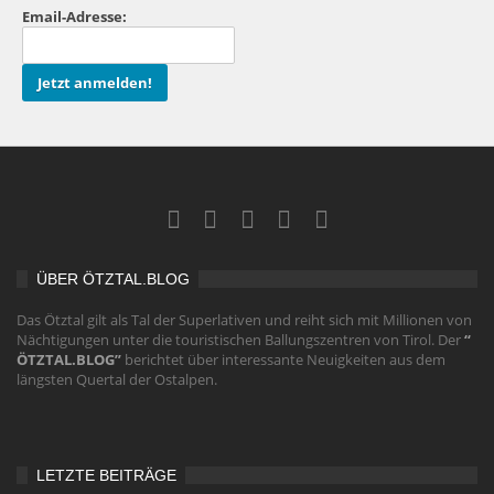
Email-Adresse:
ÜBER ÖTZTAL.BLOG
Das Ötztal gilt als Tal der Superlativen und reiht sich mit Millionen von
Nächtigungen unter die touristischen Ballungszentren von Tirol. Der
“
ÖTZTAL.BLOG”
berichtet über interessante Neuigkeiten aus dem
längsten Quertal der Ostalpen.
LETZTE BEITRÄGE