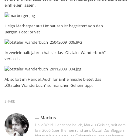
einfließen lassen.
Helga Marberger aus Umhausen ist begeistert von den
Bergen. Foto: privat
In zweieinhalb Jahren hat sie das „Ötztaler Wanderbuch“
verfasst.
Ab sofort im Handel. Auch für Einheimische bietet das
„Ötztaler Wanderbuch“ so manchen Geheimtipp.
SHARE
— Markus
Hallo Welt! Hier schreibe ich, Markus Geisler, seit dem
Jahr 2006 über Themen rund ums Ötztal. Das Bloggen
bietet mir die einmalige Gelegenheit über das längste