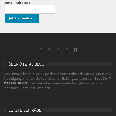
Email-Adresse:
ÜBER ÖTZTAL.BLOG
Das Ötztal gilt als Tal der Superlativen und reiht sich mit Millionen von
Nächtigungen unter die touristischen Ballungszentren von Tirol. Der
“
ÖTZTAL.BLOG”
berichtet über interessante Neuigkeiten aus dem
längsten Quertal der Ostalpen.
LETZTE BEITRÄGE