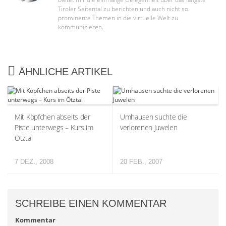
Tiroler Seitental zu berichten und auch nicht so
prominente Themen in die virtuelle Welt zu
kommunizieren.
ÄHNLICHE ARTIKEL
Mit Köpfchen abseits der
Umhausen suchte die
Piste unterwegs – Kurs im
verlorenen Juwelen
Ötztal
7 DEZ., 2008
20 FEB., 2007
SCHREIBE EINEN KOMMENTAR
Kommentar