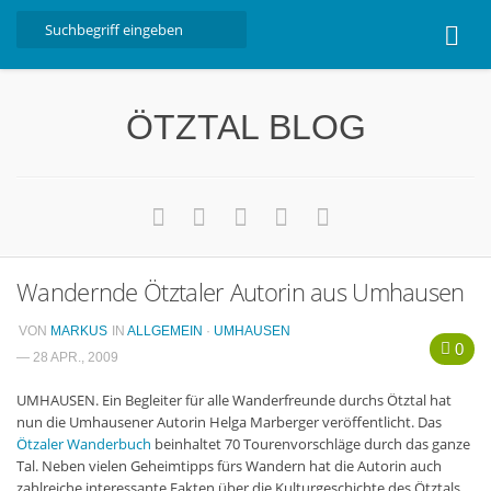
Home
ÖTZTAL BLOG
Ötztal
Interviews
Erlebnis
Nützliche Informationen
Wandernde Ötztaler Autorin aus Umhausen
Free W-LAN Verzeichnis Ötztal
Kostenloser Bustransfer ins Gletscherskigebiet von
VON
MARKUS
IN
ALLGEMEIN
·
UMHAUSEN
0
Sölden
— 28 APR., 2009
Impressum
UMHAUSEN. Ein Begleiter für alle Wanderfreunde durchs Ötztal hat
nun die Umhausener Autorin Helga Marberger veröffentlicht. Das
Kontakt
Ötzaler Wanderbuch
beinhaltet 70 Tourenvorschläge durch das ganze
Tal. Neben vielen Geheimtipps fürs Wandern hat die Autorin auch
Datenschutzerklärung
zahlreiche interessante Fakten über die Kulturgeschichte des Ötztals