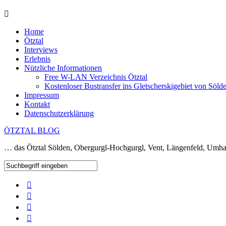
Home
Ötztal
Interviews
Erlebnis
Nützliche Informationen
Free W-LAN Verzeichnis Ötztal
Kostenloser Bustransfer ins Gletscherskigebiet von Söld
Impressum
Kontakt
Datenschutzerklärung
ÖTZTAL BLOG
… das Ötztal Sölden, Obergurgl-Hochgurgl, Vent, Längenfeld, Umha