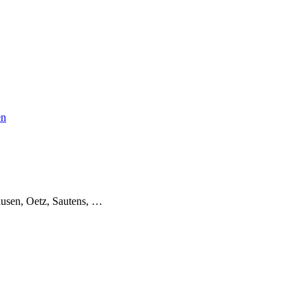
en
usen, Oetz, Sautens, …