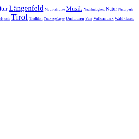
Längenfeld
Musik
tur
Natur
Nachhaltigkeit
Naturpark
Mountainbike
Tirol
Volksmusik
Umhausen
Waldklause
Vent
lsjoch
Tradition
Trainingslager