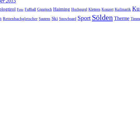
ber 2015
Kul
blogtirol
Haiming
Kulinarik
Hochgurgl
Klettern
Konzert
Fußball
Giggijoch
Foto
Sölden
Sport
Therme
n
Ski
Rettenbachgletscher
Sautens
Snowboard
Timme