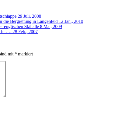
tschlappe
29 Juli, 2008
 die Bergrettung in Längenfeld
12 Jan., 2010
er englischen Skihalle
8 Mai, 2009
chi ….
28 Feb., 2007
sind mit
*
markiert