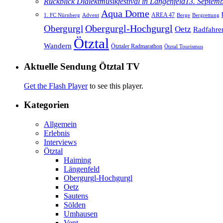
Rückblick Dialektmusikfestival in Längenfeld
13. Septem
Aqua Dome
AREA 47
1. FC Nürnberg
Advent
Berge
Bergrettung
Obergurgl
Obergurgl-Hochgurgl
Oetz
Radfahre
Ötztal
Wandern
Ötztaler Radmarathon
Ötztal Tourismus
Aktuelle Sendung Ötztal TV
Get the Flash Player
to see this player.
Kategorien
Allgemein
Erlebnis
Interviews
Ötztal
Haiming
Längenfeld
Obergurgl-Hochgurgl
Oetz
Sautens
Sölden
Umhausen
Vent