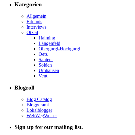
Kategorien
Allgemein
Erlebnis
Interviews
Ötztal
Haiming
Längenfeld
Obergurgl-Hochgurgl
Oetz
Sautens
Sölden
Umhausen
Vent
Blogroll
Blog Catalog
Bloggeramt
Lokalblogger
WebWegWeiser
Sign up for our mailing list.