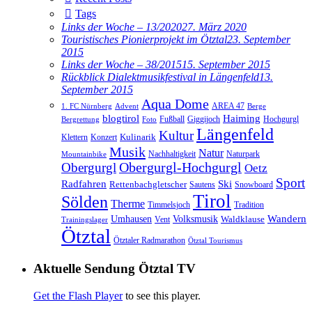
Tags
Links der Woche – 13/2020
27. März 2020
Touristisches Pionierprojekt im Ötztal
23. September
2015
Links der Woche – 38/2015
15. September 2015
Rückblick Dialektmusikfestival in Längenfeld
13.
September 2015
Aqua Dome
AREA 47
1. FC Nürnberg
Advent
Berge
blogtirol
Haiming
Hochgurgl
Fußball
Giggijoch
Bergrettung
Foto
Längenfeld
Kultur
Kulinarik
Klettern
Konzert
Musik
Natur
Nachhaltigkeit
Naturpark
Mountainbike
Obergurgl
Obergurgl-Hochgurgl
Oetz
Sport
Radfahren
Ski
Rettenbachgletscher
Sautens
Snowboard
Tirol
Sölden
Therme
Timmelsjoch
Tradition
Volksmusik
Wandern
Umhausen
Waldklause
Vent
Trainingslager
Ötztal
Ötztaler Radmarathon
Ötztal Tourismus
Aktuelle Sendung Ötztal TV
Get the Flash Player
to see this player.