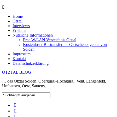
Home
Ötztal
Interviews
Erlebnis
Nützliche Informationen
Free W-LAN Verzeichnis Ötztal
Kostenloser Bustransfer ins Gletscherskigebiet von
Sölden
Impressum
Kontakt
Datenschutzerklärung
ÖTZTAL BLOG
… das Ötztal Sölden, Obergurgl-Hochgurgl, Vent, Längenfeld,
Umhausen, Oetz, Sautens, …