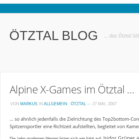
Home
Ötztal
ÖTZTAL BLOG
… das Ötztal Sö
Interviews
Erlebnis
Nützliche Informationen
Free W-LAN Verzeichnis Ötztal
Alpine X-Games im Ötztal …
Kostenloser Bustransfer ins Gletscherskigebiet von Sölden
Impressum
VON
MARKUS
IN
ALLGEMEIN
·
ÖTZTAL
— 27 MAI, 2007
Kontakt
… so ähnlich jedenfalls die Zielrichtung des Top2bottom-Cont
Datenschutzerklärung
Spitzensportler eine Richtzeit aufstellten, begleitet von Kame
Isidor Grüner 
Die zehn modernen Heroen listen sich wie folgt auf: