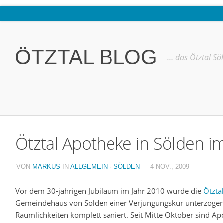
Home
Ötztal
ÖTZTAL BLOG
… das Ötztal Sö
Interviews
Erlebnis
Nützliche Informationen
Free W-LAN Verzeichnis Ötztal
Ötztal Apotheke in Sölden 
Kostenloser Bustransfer ins Gletscherskigebiet von Sölden
Impressum
VON
MARKUS
IN
ALLGEMEIN
·
SÖLDEN
— 4 NOV., 2009
Kontakt
Vor dem 30-jährigen Jubiläum im Jahr 2010 wurde die
Ötzta
Datenschutzerklärung
Gemeindehaus von Sölden einer Verjüngungskur unterzogen
Räumlichkeiten komplett saniert. Seit Mitte Oktober sind Apo