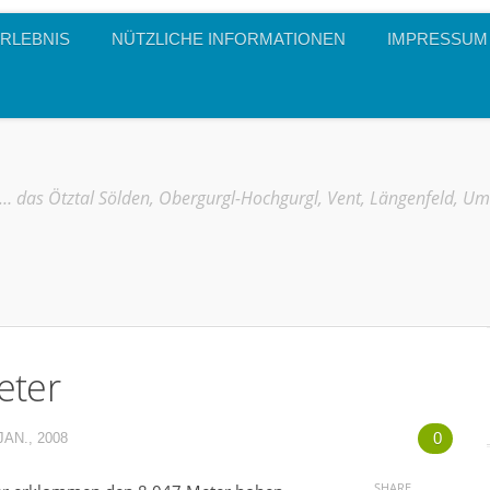
RLEBNIS
NÜTZLICHE INFORMATIONEN
IMPRESSUM
… das Ötztal Sölden, Obergurgl-Hochgurgl, Vent, Längenfeld, U
eter
0
JAN., 2008
SHARE