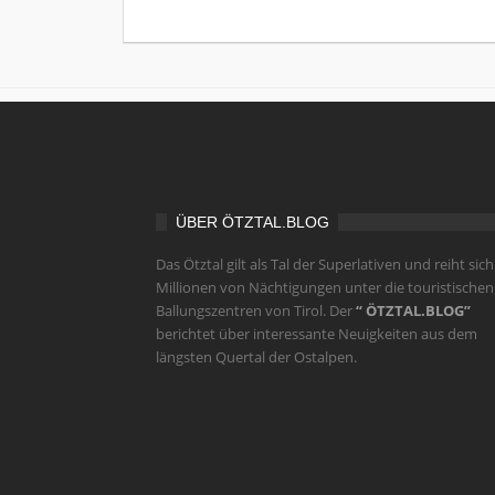
ÜBER ÖTZTAL.BLOG
Das Ötztal gilt als Tal der Superlativen und reiht sich
Millionen von Nächtigungen unter die touristischen
Ballungszentren von Tirol. Der
“ ÖTZTAL.BLOG”
berichtet über interessante Neuigkeiten aus dem
längsten Quertal der Ostalpen.