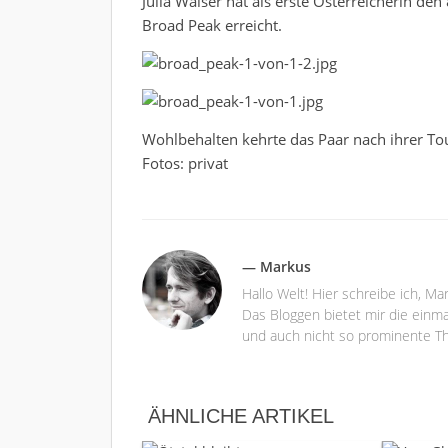
Julia Walser hat als erste Österreicherin de
Broad Peak erreicht.
Wohlbehalten kehrte das Paar nach ihrer To
Fotos: privat
— Markus
Hallo Welt! Hier schreibe ich, M
Das Bloggen bietet mir die einma
und auch nicht so prominente Th
ÄHNLICHE ARTIKEL