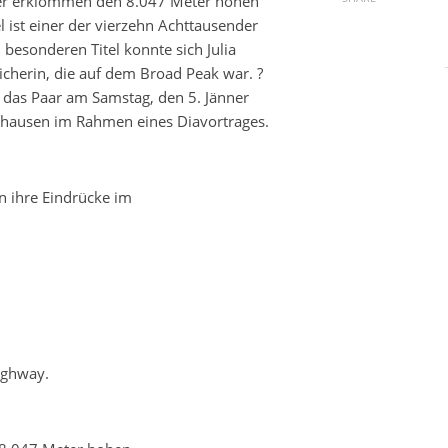
er erklommen den 8.047 Meter hohen
 ist einer der vierzehn Achttausender
 besonderen Titel konnte sich Julia
eicherin, die auf dem Broad Peak war. ?
t das Paar am Samstag, den 5. Jänner
hausen im Rahmen eines Diavortrages.
n ihre Eindrücke im
ighway.