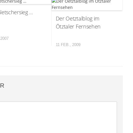
etschersieg …
Der Oetztalblog im
Ötztaler Fernsehen
 2007
11 FEB., 2009
AR