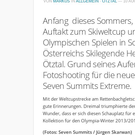
VON
MARKUS
IN
ALLGEMEIN
·
ÖTZTAL
— 10 AUG
Anfang dieses Sommers,
Auftakt zum Skiweltcup u
Olympischen Spielen in Sot
Österreichs Skilegende H
Ötztal. Grund seines Aufe
Fotoshooting für die neue
Seven Summits Extreme.
Mit der Weltcupstrecke am Rettenbachglets
gute Erinnerungen. Dreimal triumphierte de
Wunder, dass er sich diesen Schauplatz für 
Kollektion für den Olympia-Winter 2013/20
(Fotos: Seven Summits / Jürgen Skarwan)