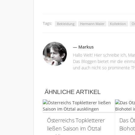
Tags:
Bekleidung
Hermann Maier
Kollektion
Öt
— Markus
Hallo Welt! Hier schreibe ich, M
Das Bloggen bietet mir die einma
und auch nicht so prominente Th
ÄHNLICHE ARTIKEL
Österreichs Topkletterer
Das Öt
ließen Saison im Ötztal
Biohot