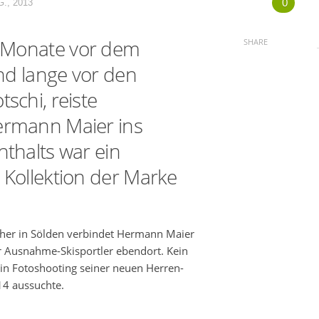
0
., 2013
 Monate vor dem
SHARE
nd lange vor den
schi, reiste
ermann Maier ins
nthalts war ein
 Kollektion der Marke
cher in Sölden verbindet Hermann Maier
r Ausnahme-Skisportler ebendort. Kein
ein Fotoshooting seiner neuen Herren-
14 aussuchte.