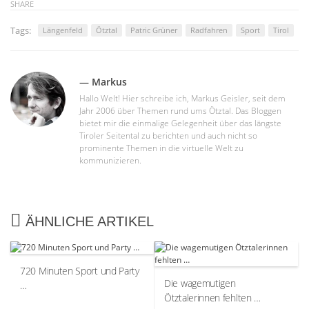
SHARE
Tags:
Längenfeld
Ötztal
Patric Grüner
Radfahren
Sport
Tirol
— Markus
Hallo Welt! Hier schreibe ich, Markus Geisler, seit dem
Jahr 2006 über Themen rund ums Ötztal. Das Bloggen
bietet mir die einmalige Gelegenheit über das längste
Tiroler Seitental zu berichten und auch nicht so
prominente Themen in die virtuelle Welt zu
kommunizieren.
ÄHNLICHE ARTIKEL
720 Minuten Sport und Party
Die wagemutigen
…
Ötztalerinnen fehlten …