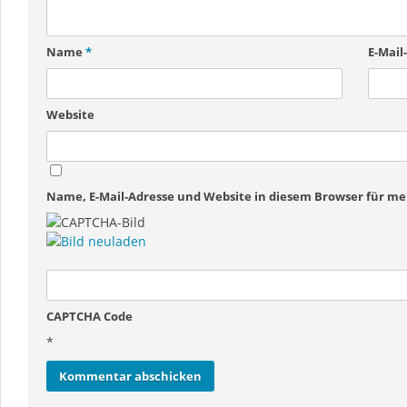
Name
*
E-Mail
Website
Name, E-Mail-Adresse und Website in diesem Browser für 
CAPTCHA Code
*