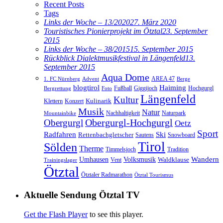
Recent Posts
Tags
Links der Woche – 13/2020
27. März 2020
Touristisches Pionierprojekt im Ötztal
23. September
2015
Links der Woche – 38/2015
15. September 2015
Rückblick Dialektmusikfestival in Längenfeld
13.
September 2015
Aqua Dome
AREA 47
1. FC Nürnberg
Advent
Berge
blogtirol
Haiming
Hochgurgl
Fußball
Giggijoch
Bergrettung
Foto
Längenfeld
Kultur
Kulinarik
Klettern
Konzert
Musik
Natur
Nachhaltigkeit
Naturpark
Mountainbike
Obergurgl
Obergurgl-Hochgurgl
Oetz
Sport
Radfahren
Ski
Rettenbachgletscher
Sautens
Snowboard
Tirol
Sölden
Therme
Timmelsjoch
Tradition
Volksmusik
Wandern
Umhausen
Waldklause
Vent
Trainingslager
Ötztal
Ötztaler Radmarathon
Ötztal Tourismus
Aktuelle Sendung Ötztal TV
Get the Flash Player
to see this player.