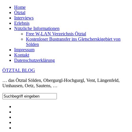
Home
Ötztal
Interviews
Erlebnis
Nützliche Informationen
Free W-LAN Verzeichnis Ötztal
Kostenloser Bustransfer ins Gletscherskigebiet von
Sölden
Impressum
Kontakt
Datenschutzerklärung
ÖTZTAL BLOG
… das Ötztal Sölden, Obergurgl-Hochgurgl, Vent, Längenfeld,
Umhausen, Oetz, Sautens, …