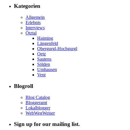
Kategorien
Allgemein
Erlebnis
Interviews
Ötztal
Haiming
Längenfeld
Obergurgl-Hochgurgl
Oetz
Sautens
Sölden
Umhausen
Vent
Blogroll
Blog Catalog
Bloggeramt
Lokalblogger
WebWegWeiser
Sign up for our mailing list.