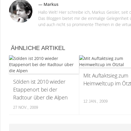
— Markus
Hallo Welt! Hier schreibe ich, Markus Geisler, se
Das Bloggen bietet mir die einmalige Gelegenheit ü
und auch nicht so prominente Themen in die virtu
ÄHNLICHE ARTIKEL
Mit Auftaktsieg zum
Sölden ist 2010 wieder
Heimweltcup im Ötzt
Etappenort bei der
Radtour über die Alpen
12 JAN., 2009
27 NOV., 2009