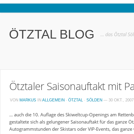
Home
Ötztal
ÖTZTAL BLOG
… das Ötztal Sö
Interviews
Erlebnis
Nützliche Informationen
Free W-LAN Verzeichnis Ötztal
Ötztaler Saisonauftakt mit P
Kostenloser Bustransfer ins Gletscherskigebiet von Sölden
Impressum
VON
MARKUS
IN
ALLGEMEIN
·
ÖTZTAL
·
SÖLDEN
— 30 OKT., 2007
Kontakt
… auch die 10. Auflage des Skiweltcup-Openings am Rettenb
Datenschutzerklärung
gestaltete sich als gelungener Saisonauftakt für das ganze Ö
Autogrammstunden der Skistars oder VIP-Events, das ganze 