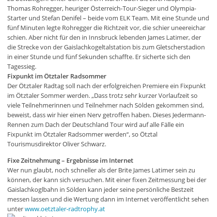
Thomas Rohregger, heuriger Österreich-Tour-Sieger und Olympia-
Starter und Stefan Denifel – beide vom ELK Team. Mit eine Stunde und
fünf Minuten legte Rohregger die Richtzeit vor, die schier uneereichar
schien. Aber nicht für den in Innsbruck lebenden James Latimer, der
die Strecke von der Gaislachkogeltalstation bis zum Gletscherstadion
in einer Stunde und fünf Sekunden schaffte. Er sicherte sich den
Tagessieg.
Fixpunkt im Ötztaler Radsommer
Der Ötztaler Radtag soll nach der erfolgreichen Premiere ein Fixpunkt
im Ötztaler Sommer werden. „Dass trotz sehr kurzer Vorlaufzeit so
viele Teilnehmerinnen und Teilnehmer nach Sölden gekommen sind,
beweist, dass wir hier einen Nerv getroffen haben. Dieses Jedermann-
Rennen zum Dach der Deutschland Tour wird auf alle Fälle ein
Fixpunkt im Ötztaler Radsommer werden“, so Ötztal
Tourismusdirektor Oliver Schwarz.
Fixe Zeitnehmung – Ergebnisse im Internet
Wer nun glaubt, noch schneller als der Brite James Latimer sein zu
können, der kann sich versuchen. Mit einer fixen Zeitmessung bei der
Gaislachkoglbahn in Sölden kann jeder seine persönliche Bestzeit
messen lassen und die Wertung dann im Internet veröffentlicht sehen
unter
www.oetztaler-radtrophy.at