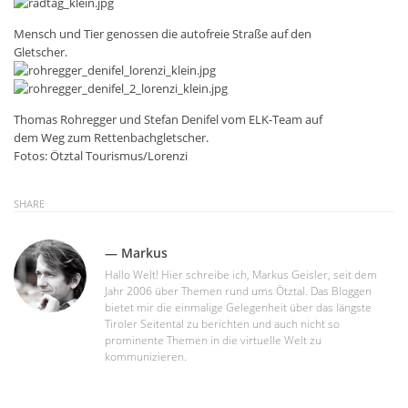
Mensch und Tier genossen die autofreie Straße auf den
Gletscher.
Thomas Rohregger und Stefan Denifel vom ELK-Team auf
dem Weg zum Rettenbachgletscher.
Fotos: Ötztal Tourismus/Lorenzi
SHARE
— Markus
Hallo Welt! Hier schreibe ich, Markus Geisler, seit dem
Jahr 2006 über Themen rund ums Ötztal. Das Bloggen
bietet mir die einmalige Gelegenheit über das längste
Tiroler Seitental zu berichten und auch nicht so
prominente Themen in die virtuelle Welt zu
kommunizieren.