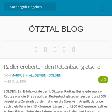
Home
ÖTZTAL BLOG
Ötztal
Interviews
Erlebnis
Nützliche Informationen
Radler eroberten den Rettenbachgletscher
Free W-LAN Verzeichnis Ötztal
Kostenloser Bustransfer ins Gletscherskigebiet von
VON
MARKUS
IN
ALLGEMEIN
·
SÖLDEN
0
Sölden
— 28 JULI, 2008
Impressum
SÖLDEN. Ein Erfolg wurde der 1. Ötztaler Radtag. Beim Jedermann-
Radtag war die Straße auf den Rettenbachgletscher gesperrt und 500
Kontakt
begeisterte Zweiradsportler nahmen die Strecke in Angriff, darunter
auch viele Familien. 13 Kilometer Länge und 1.300 Höhenmeter galt es
Datenschutzerklärung
zu bewältigen. Unter den Fahrern waren auch die zwei Radprofis