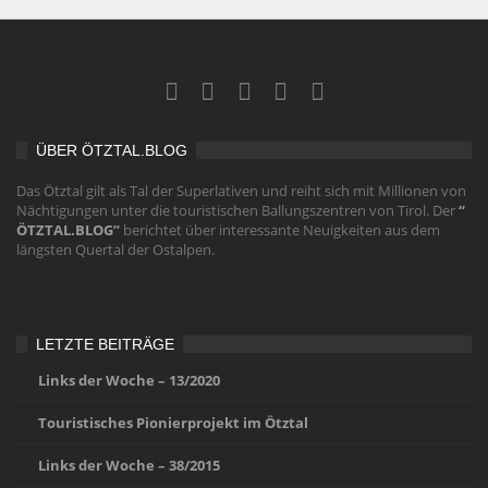
ÜBER ÖTZTAL.BLOG
Das Ötztal gilt als Tal der Superlativen und reiht sich mit Millionen von
Nächtigungen unter die touristischen Ballungszentren von Tirol. Der
“
ÖTZTAL.BLOG”
berichtet über interessante Neuigkeiten aus dem
längsten Quertal der Ostalpen.
LETZTE BEITRÄGE
Links der Woche – 13/2020
Touristisches Pionierprojekt im Ötztal
Links der Woche – 38/2015