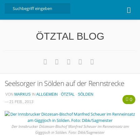
Home
ÖTZTAL BLOG
Ötztal
Interviews
Erlebnis
Nützliche Informationen
Seelsorger in Sölden auf der Rennstrecke
Free W-LAN Verzeichnis Ötztal
Kostenloser Bustransfer ins Gletscherskigebiet von
VON
MARKUS
IN
ALLGEMEIN
·
ÖTZTAL
·
SÖLDEN
0
Sölden
— 21 FEB., 2013
Impressum
Kontakt
Der Innsbrucker Diözesan-Bischof Manfred Scheuer im Renneinsatz am
Giggijoch in Sölden. Foto: Dibk/Sagmeister
Datenschutzerklärung