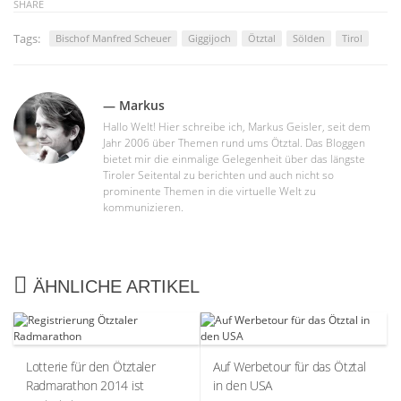
SHARE
Tags:
Bischof Manfred Scheuer
Giggijoch
Ötztal
Sölden
Tirol
— Markus
Hallo Welt! Hier schreibe ich, Markus Geisler, seit dem
Jahr 2006 über Themen rund ums Ötztal. Das Bloggen
bietet mir die einmalige Gelegenheit über das längste
Tiroler Seitental zu berichten und auch nicht so
prominente Themen in die virtuelle Welt zu
kommunizieren.
ÄHNLICHE ARTIKEL
Lotterie für den Ötztaler
Auf Werbetour für das Ötztal
Radmarathon 2014 ist
in den USA