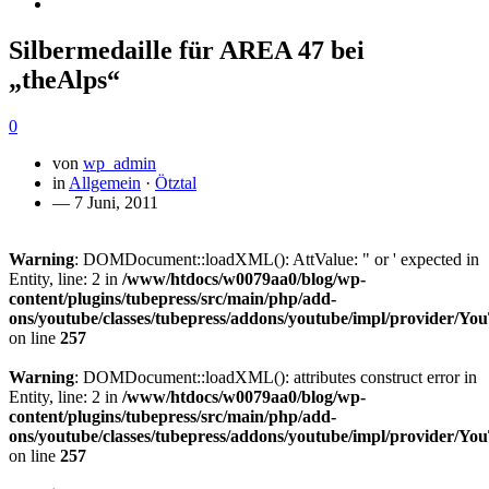
Silbermedaille für AREA 47 bei
„theAlps“
0
von
wp_admin
in
Allgemein
·
Ötztal
— 7 Juni, 2011
Warning
: DOMDocument::loadXML(): AttValue: " or ' expected in
Entity, line: 2 in
/www/htdocs/w0079aa0/blog/wp-
content/plugins/tubepress/src/main/php/add-
ons/youtube/classes/tubepress/addons/youtube/impl/provider/Y
on line
257
Warning
: DOMDocument::loadXML(): attributes construct error in
Entity, line: 2 in
/www/htdocs/w0079aa0/blog/wp-
content/plugins/tubepress/src/main/php/add-
ons/youtube/classes/tubepress/addons/youtube/impl/provider/Y
on line
257