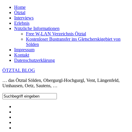
Home
Ötztal
Interviews
Erlebnis
Nützliche Informationen
Free W-LAN Verzeichnis Ötztal
Kostenloser Bustransfer ins Gletscherskigebiet von
Sölden
Impressum
Kontakt
Datenschutzerklärung
ÖTZTAL BLOG
… das Ötztal Sölden, Obergurgl-Hochgurgl, Vent, Längenfeld,
Umhausen, Oetz, Sautens, …