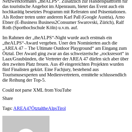
Netzwerkformates „theALPS“. Zusätzlich zur Handelsplattform für
das touristische Angebot im Alpenraum, bietet das Event auch ein
hochkarätig besetztes Programm mit Referaten und Präsentationen.
Als Redner treten unter anderem Karl Pall (Google Austria), Arno
Ebner (E-Business Business2Consumer Swarovski, Zürich), Ralf
Roth (Sporthochschule Köln) u.v.m. auf.
Im Rahmen der „theALPS“-Night wurde auch erstmals ein
„theALPS“-Award vergeben. Uner den Nominierten auch die
„AREA 47 – The Ultimate Outdoor Playground“ am Eingang zum
Ötztal. Der Award ging zwar an das schweizerische „rocksresort“ in
Laax/Graubünden, die Vertreter der AREA 47 dürfen sich aber über
den zweiten Platz freuen. Aus 49 eingereichten Projekten wurden
fünf Finalisten gekürt. Eine Fachjury, bestehend aus
Tourismusexperten und Medienvertretern, ermittelte schlussendlich
die Reihung der Top-5.
Could not parse XML from YouTube
Share
Tags:
AREA47
Ötztal
theAlps
Tirol