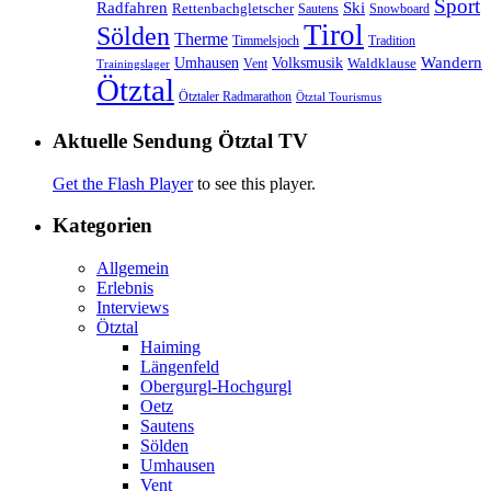
Sport
Radfahren
Ski
Rettenbachgletscher
Sautens
Snowboard
Tirol
Sölden
Therme
Timmelsjoch
Tradition
Volksmusik
Wandern
Umhausen
Waldklause
Vent
Trainingslager
Ötztal
Ötztaler Radmarathon
Ötztal Tourismus
Aktuelle Sendung Ötztal TV
Get the Flash Player
to see this player.
Kategorien
Allgemein
Erlebnis
Interviews
Ötztal
Haiming
Längenfeld
Obergurgl-Hochgurgl
Oetz
Sautens
Sölden
Umhausen
Vent