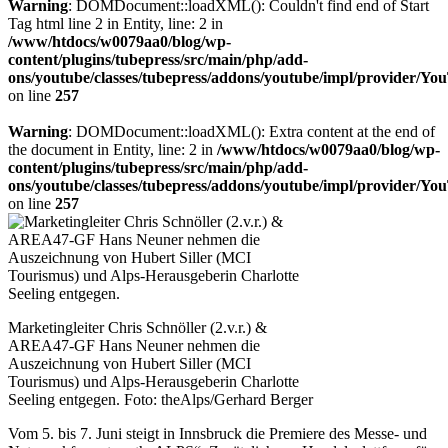
Warning
: DOMDocument::loadXML(): Couldn't find end of Start
Tag html line 2 in Entity, line: 2 in
/www/htdocs/w0079aa0/blog/wp-
content/plugins/tubepress/src/main/php/add-
ons/youtube/classes/tubepress/addons/youtube/impl/provider/Y
on line
257
Warning
: DOMDocument::loadXML(): Extra content at the end of
the document in Entity, line: 2 in
/www/htdocs/w0079aa0/blog/wp-
content/plugins/tubepress/src/main/php/add-
ons/youtube/classes/tubepress/addons/youtube/impl/provider/Y
on line
257
Marketingleiter Chris Schnöller (2.v.r.) &
AREA47-GF Hans Neuner nehmen die
Auszeichnung von Hubert Siller (MCI
Tourismus) und Alps-Herausgeberin Charlotte
Seeling entgegen. Foto: theAlps/Gerhard Berger
Vom 5. bis 7. Juni steigt in Innsbruck die Premiere des Messe- und