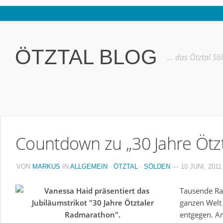
Home
Ötztal
ÖTZTAL BLOG
… das Ötztal Sö
Interviews
Erlebnis
Nützliche Informationen
Free W-LAN Verzeichnis Ötztal
Countdown zu „30 Jahre Ötz
Kostenloser Bustransfer ins Gletscherskigebiet von Sölden
Impressum
VON
MARKUS
IN
ALLGEMEIN
·
ÖTZTAL
·
SÖLDEN
— 10 JUNI, 2011
Kontakt
Tausende Rad
Datenschutzerklärung
ganzen Welt
entgegen. A