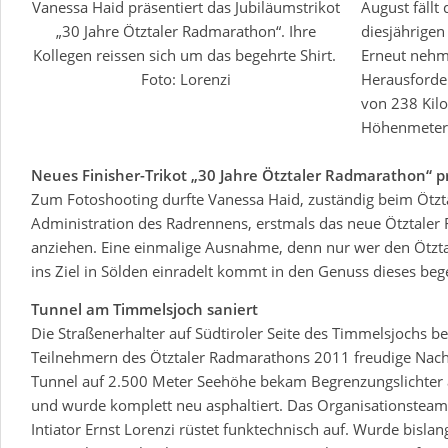
Vanessa Haid präsentiert das Jubiläumstrikot
August fällt
„30 Jahre Ötztaler Radmarathon“. Ihre
diesjährigen
Kollegen reissen sich um das begehrte Shirt.
Erneut nehm
Foto: Lorenzi
Herausforde
von 238 Kil
Höhenmeter
Neues Finisher-Trikot „30 Jahre Ötztaler Radmarathon“ p
Zum Fotoshooting durfte Vanessa Haid, zuständig beim Ötzta
Administration des Radrennens, erstmals das neue Ötztaler F
anziehen. Eine einmalige Ausnahme, denn nur wer den Ötzt
ins Ziel in Sölden einradelt kommt in den Genuss dieses beg
Tunnel am Timmelsjoch saniert
Die Straßenerhalter auf Südtiroler Seite des Timmelsjochs be
Teilnehmern des Ötztaler Radmarathons 2011 freudige Nachr
Tunnel auf 2.500 Meter Seehöhe bekam Begrenzungslichter 
und wurde komplett neu asphaltiert. Das Organisationsteam
Intiator Ernst Lorenzi rüstet funktechnisch auf. Wurde bisla