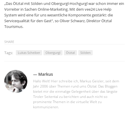
„Das Ötztal mit Sölden und Obergurgl-Hochgurgl war schon immer ein
Vorreiter in Sachen Online-Marketing. Mit dem vee24 Live Help
System wird eine für uns wesentliche Komponente gestärkt: die
Servicequalität für den Gast“, so Oliver Schwarz, Direktor Ötztal
Tourismus.
SHARE
Tags:
Lukas Scheiber
Obergurgl
Ötztal
Sölden
— Markus
Hallo Welt! Hier schreibe ich, Markus Geisler, seit dem
Jahr 2006 über Themen rund ums Ötztal. Das Bloggen
bietet mir die einmalige Gelegenheit über das längste
Tiroler Seitental zu berichten und auch nicht so
prominente Themen in die virtuelle Welt zu
kommunizieren.