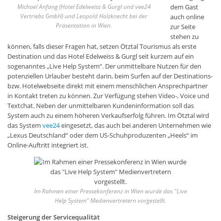
Michael Anfang (Hotel Edelweiss & Gurgl und vee24
dem Gast
Vertriebs GmbH) und Leopold Holzknecht bei der
auch online
Präsentation in Wien.
zur Seite
stehen zu
können, falls dieser Fragen hat, setzen Ötztal Tourismus als erste
Destination und das Hotel Edelweiss & Gurgl seit kurzem auf ein
sogenanntes „Live Help System“. Der unmittelbare Nutzen für den
potenziellen Urlauber besteht darin, beim Surfen auf der Destinations-
bzw. Hotelwebseite direkt mit einem menschlichen Ansprechpartner
in Kontakt treten zu können. Zur Verfügung stehen Video-, Voice und
Textchat. Neben der unmittelbaren Kundeninformation soll das
System auch zu einem höheren Verkaufserfolg führen. Im Ötztal wird
das System
vee24
eingesetzt, das auch bei anderen Unternehmen wie
„Lexus Deutschland“ oder dem US-Schuhproduzenten „Heels“ im
Online-Auftritt integriert ist.
Im Rahmen einer Pressekonferenz in Wien wurde das "Live
Help System" Medienvertretern vorgestellt.
Steigerung der Servicequalität