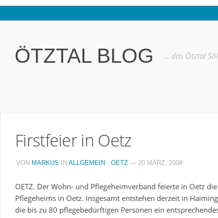
Home
Ötztal
ÖTZTAL BLOG
… das Ötztal Sö
Interviews
Erlebnis
Nützliche Informationen
Free W-LAN Verzeichnis Ötztal
Firstfeier in Oetz
Kostenloser Bustransfer ins Gletscherskigebiet von Sölden
Impressum
VON
MARKUS
IN
ALLGEMEIN
·
OETZ
— 20 MÄRZ, 2008
Kontakt
OETZ. Der Wohn- und Pflegeheimverband feierte in Oetz die 
Datenschutzerklärung
Pflegeheims in Oetz. Insgesamt entstehen derzeit in Haimin
die bis zu 80 pflegebedürftigen Personen ein entsprechende