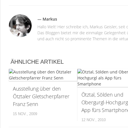
— Markus
Hallo Welt! Hier schreibe ich, Markus Geisler, se
Das Bloggen bietet mir die einmalige Gelegenheit ü
und auch nicht so prominente Themen in die virtu
ÄHNLICHE ARTIKEL
Ausstellung über den
Ötztal, Sölden und
Ötztaler Gletscherpfarrer
Obergurgl-Hochgurgl
Franz Senn
App fürs Smartphon
15 NOV., 2009
12 NOV., 2010