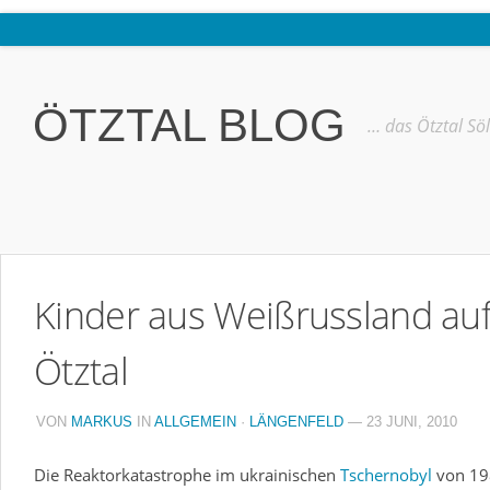
Home
Ötztal
ÖTZTAL BLOG
… das Ötztal Sö
Interviews
Erlebnis
Nützliche Informationen
Free W-LAN Verzeichnis Ötztal
Kinder aus Weißrussland au
Kostenloser Bustransfer ins Gletscherskigebiet von Sölden
Impressum
Ötztal
Kontakt
VON
MARKUS
IN
ALLGEMEIN
·
LÄNGENFELD
— 23 JUNI, 2010
Datenschutzerklärung
Die Reaktorkatastrophe im ukrainischen
Tschernobyl
von 19