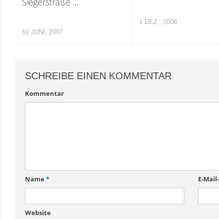
Siegerstraße …
1 DEZ., 2008
10 JUNI, 2007
SCHREIBE EINEN KOMMENTAR
Kommentar
Name
*
E-Mail
Website