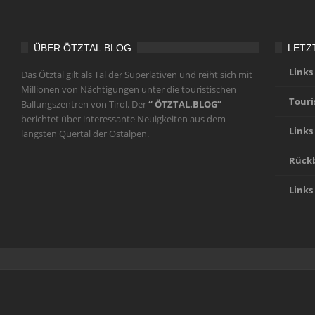
ÜBER ÖTZTAL.BLOG
LETZ
Links
Das Ötztal gilt als Tal der Superlativen und reiht sich mit
Millionen von Nächtigungen unter die touristischen
Touri
Ballungszentren von Tirol. Der
“ ÖTZTAL.BLOG”
berichtet über interessante Neuigkeiten aus dem
Links
längsten Quertal der Ostalpen.
Rückb
Links
Home
Ötztal