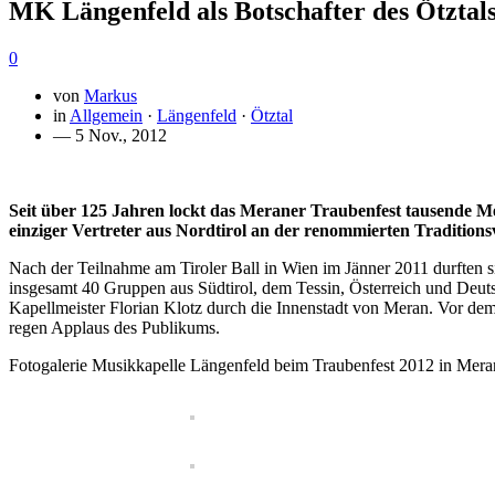
MK Längenfeld als Botschafter des Ötztal
0
von
Markus
in
Allgemein
·
Längenfeld
·
Ötztal
— 5 Nov., 2012
Seit über 125 Jahren lockt das Meraner Traubenfest tausende Men
einziger Vertreter aus Nordtirol an der renommierten Traditions
Nach der Teilnahme am Tiroler Ball in Wien im Jänner 2011 durften s
insgesamt 40 Gruppen aus Südtirol, dem Tessin, Österreich und Deut
Kapellmeister Florian Klotz durch die Innenstadt von Meran. Vor d
regen Applaus des Publikums.
Fotogalerie Musikkapelle Längenfeld beim Traubenfest 2012 in Mera