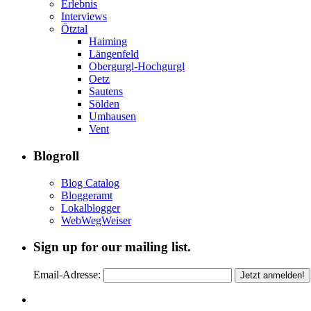
Erlebnis
Interviews
Ötztal
Haiming
Längenfeld
Obergurgl-Hochgurgl
Oetz
Sautens
Sölden
Umhausen
Vent
Blogroll
Blog Catalog
Bloggeramt
Lokalblogger
WebWegWeiser
Sign up for our mailing list.
Email-Adresse: