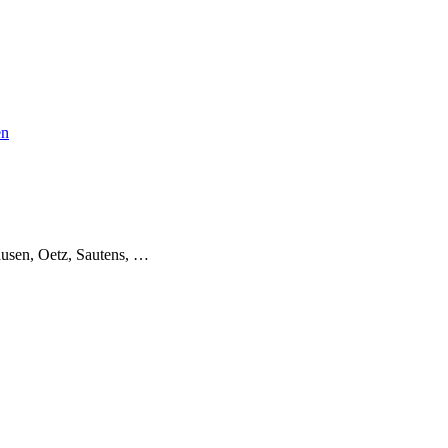
en
usen, Oetz, Sautens, …