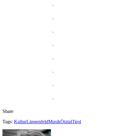
Share
Tags:
Kultur
Längenfeld
Musik
Ötztal
Tirol