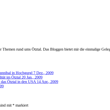
er Themen rund ums Ötztal. Das Bloggen bietet mir die einmalige Gelegen
nnibal in Hochgurgl
7 Dez., 2009
ität im Ötztal
20 Jan., 2009
 das Ötztal in den USA
14 Apr., 2009
009
sind mit
*
markiert