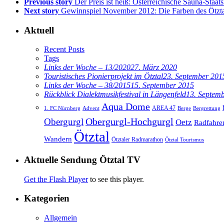
Previous story
Der Preis ist heiß: Österreichische Sauna-Staat
Next story
Gewinnspiel November 2012: Die Farben des Ötzta
Aktuell
Recent Posts
Tags
Links der Woche – 13/2020
27. März 2020
Touristisches Pionierprojekt im Ötztal
23. September 201
Links der Woche – 38/2015
15. September 2015
Rückblick Dialektmusikfestival in Längenfeld
13. Septem
Aqua Dome
AREA 47
1. FC Nürnberg
Advent
Berge
Bergrettung
Obergurgl
Obergurgl-Hochgurgl
Oetz
Radfahre
Ötztal
Wandern
Ötztaler Radmarathon
Ötztal Tourismus
Aktuelle Sendung Ötztal TV
Get the Flash Player
to see this player.
Kategorien
Allgemein