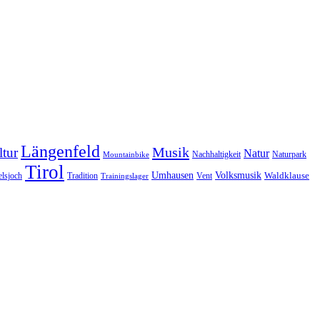
Längenfeld
Musik
tur
Natur
Nachhaltigkeit
Naturpark
Mountainbike
Tirol
Volksmusik
Umhausen
Waldklause
Vent
lsjoch
Tradition
Trainingslager