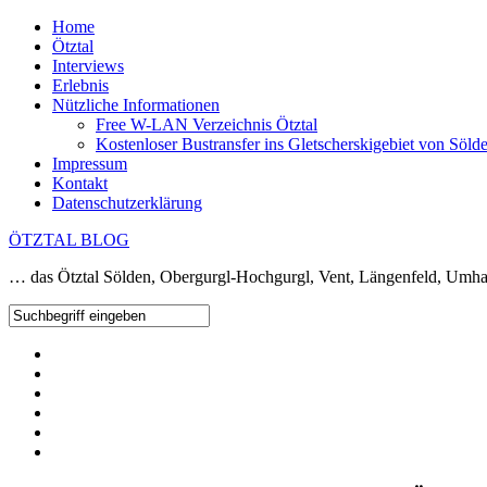
Home
Ötztal
Interviews
Erlebnis
Nützliche Informationen
Free W-LAN Verzeichnis Ötztal
Kostenloser Bustransfer ins Gletscherskigebiet von Söld
Impressum
Kontakt
Datenschutzerklärung
ÖTZTAL BLOG
… das Ötztal Sölden, Obergurgl-Hochgurgl, Vent, Längenfeld, Umha