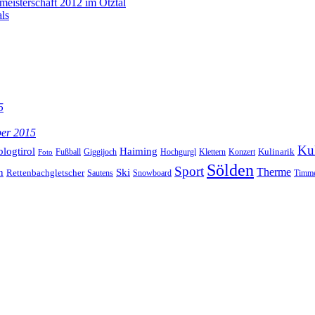
smeisterschaft 2012 im Ötztal
ls
5
ber 2015
Kul
blogtirol
Haiming
Kulinarik
Hochgurgl
Klettern
Konzert
Fußball
Giggijoch
Foto
Sölden
Sport
Therme
n
Ski
Rettenbachgletscher
Sautens
Snowboard
Timme