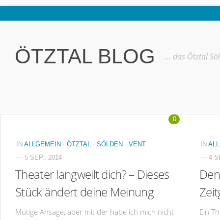
Home
Ötztal
ÖTZTAL BLOG
… das Ötztal Sö
Interviews
Erlebnis
Nützliche Informationen
0
Free W-LAN Verzeichnis Ötztal
Kostenloser Bustransfer ins Gletscherskigebiet von Sölden
IN
ALLGEMEIN
·
ÖTZTAL
·
SÖLDEN
·
VENT
IN
AL
Impressum
— 5 SEP., 2014
— 4 SE
Theater langweilt dich? – Dieses
Den
Kontakt
Stück ändert deine Meinung
Zei
Datenschutzerklärung
Mutige Ansage, aber mit der habe ich mich nicht
Ein Th