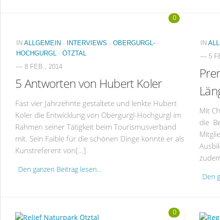
0
IN
ALLGEMEIN
·
INTERVIEWS
·
OBERGURGL-
IN
AL
HOCHGURGL
·
ÖTZTAL
— 5 F
— 8 FEB., 2014
Prem
5 Antworten von Hubert Koler
Län
Fast vier Jahrzehnte gestaltete und lenkte Hubert
Mit Ch
Koler die Entwicklung von Obergurgl-Hochgurgl im
die B
Rahmen seiner Tätigkeit beim Tourismusverband
Mitgli
mit. Sein Faible für die schönen Dinge konnte er als
Ausbil
Kunstreferent von[…]
zudem
Den ganzen Beitrag lesen...
Den g
0