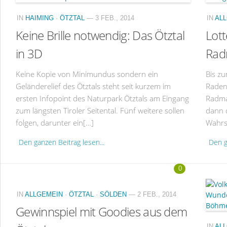
IN
HAIMING
·
ÖTZTAL
— 3 FEB., 2014
IN
AL
Keine Brille notwendig: Das Ötztal
Lott
in 3D
Rad
Keine Kopie von Minimundus sondern ein
Bis z
Geländerelief des Ötztals steht seit kurzem im
Raden
ersten Infopoint des Naturpark Ötztals am Eingang
Radma
zum längsten Tiroler Seitental. Fünf weitere sollen
dann d
folgen, darunter ein[…]
Wahrsc
Den ganzen Beitrag lesen...
Den g
0
IN
ALLGEMEIN
·
ÖTZTAL
·
SÖLDEN
— 2 FEB., 2014
Gewinnspiel mit Goodies aus dem
IN
AL