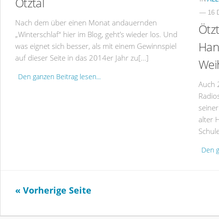
Ötztal
— 16 
Nach dem über einen Monat andauernden
Ötzt
„Winterschlaf“ hier im Blog, geht’s wieder los. Und
Han
was eignet sich besser, als mit einem Gewinnspiel
auf dieser Seite in das 2014er Jahr zu[…]
Wei
Den ganzen Beitrag lesen...
Auch 2
Radio
seine
alter 
Schul
Den g
« Vorherige Seite