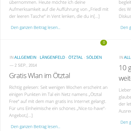
übernommen. Heute möchte ich deine
beglei
Aufmerksamkeit auf die Aufführung von „Friedl mit
des W
der leeren Tasche“ in Vent lenken, die du in[…]
Diskus
Den ganzen Beitrag lesen...
Den g
0
IN
ALLGEMEIN
·
LÄNGENFELD
·
ÖTZTAL
·
SÖLDEN
IN
AL
10 
— 2 SEP., 2014
Gratis Wlan im Ötztal
weit
Richtig gelesen: Seit wenigen Wochen erscheint an
Lieber
einigen Punkten im Tal ein Netz namens „Ötztal
glaube
Free“ auf mit dem man gratis ins Internet gelangt.
der le
Für uns Einheimische ein schönes „Nice-to-have“-
Ausre
Angebot,[…]
Den g
Den ganzen Beitrag lesen...