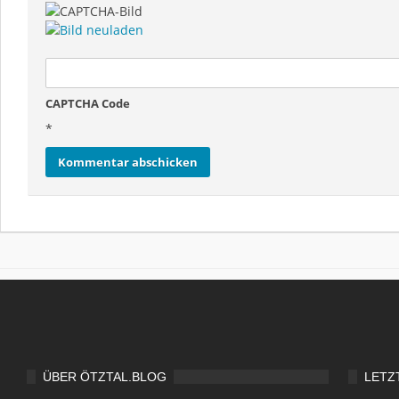
CAPTCHA Code
*
ÜBER ÖTZTAL.BLOG
LETZ