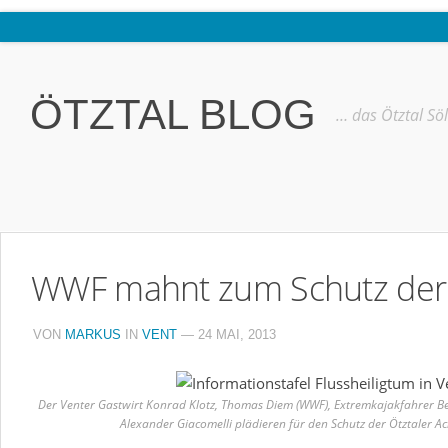
Home
Ötztal
ÖTZTAL BLOG
… das Ötztal Sö
Interviews
Erlebnis
Nützliche Informationen
Free W-LAN Verzeichnis Ötztal
WWF mahnt zum Schutz der 
Kostenloser Bustransfer ins Gletscherskigebiet von Sölden
Impressum
VON
MARKUS
IN
VENT
— 24 MAI, 2013
Kontakt
Datenschutzerklärung
Der Venter Gastwirt Konrad Klotz, Thomas Diem (WWF), Extremkajakfahrer Be
Alexander Giacomelli plädieren für den Schutz der Ötztaler A